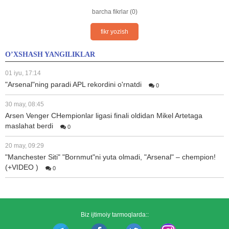
barcha fikrlar (0)
fikr yozish
O’XSHASH YANGILIKLAR
01 iyu, 17:14
"Arsenal"ning paradi APL rekordini o'rnatdi
0
30 may, 08:45
Arsen Venger CHempionlar ligasi finali oldidan Mikel Artetaga
maslahat berdi
0
20 may, 09:29
"Manchester Siti" "Bornmut"ni yuta olmadi, "Arsenal" – chempion!
(+VIDEO )
0
Biz ijtimoiy tarmoqlarda::