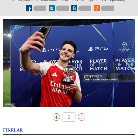
Xabar yoqdimi? Birinchilardan bo'lib do'stlaringiz bilan o'rtoqlashing!
0
FIKRLAR