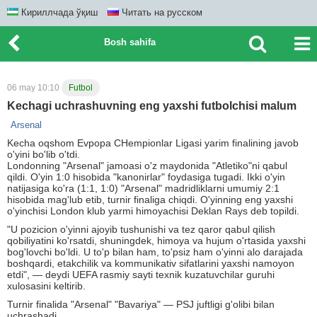
Кириллчада ўқиш
Читать на русском
Bosh sahifa
06 may 10:10
Futbol
Kechagi uchrashuvning eng yaxshi futbolchisi malum
Arsenal
Kecha oqshom Evpopa CHempionlar Ligasi yarim finalining javob
o'yini bo'lib o'tdi.
Londonning "Arsenal" jamoasi o'z maydonida "Atletiko"ni qabul
qildi. O'yin 1:0 hisobida "kanonirlar" foydasiga tugadi. Ikki o'yin
natijasiga ko'ra (1:1, 1:0) "Arsenal" madridliklarni umumiy 2:1
hisobida mag'lub etib, turnir finaliga chiqdi. O'yinning eng yaxshi
o'yinchisi London klub yarmi himoyachisi Deklan Rays deb topildi.
"U pozicion o'yinni ajoyib tushunishi va tez qaror qabul qilish
qobiliyatini ko'rsatdi, shuningdek, himoya va hujum o'rtasida yaxshi
bog'lovchi bo'ldi. U to'p bilan ham, to'psiz ham o'yinni alo darajada
boshqardi, etakchilik va kommunikativ sifatlarini yaxshi namoyon
etdi", — deydi UEFA rasmiy sayti texnik kuzatuvchilar guruhi
xulosasini keltirib.
Turnir finalida "Arsenal" "Bavariya" — PSJ juftligi g'olibi bilan
uchrashadi.