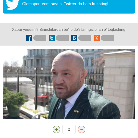
Olamsport.com saytini
Twitter
da ham kuzating!
Xabar yoqdimi? Birinchilardan bo'lib do'stlaringiz bilan o'rtoqlashing!
0