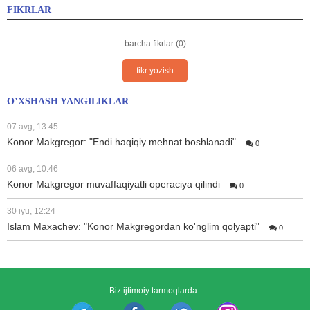
FIKRLAR
barcha fikrlar (0)
fikr yozish
O’XSHASH YANGILIKLAR
07 avg, 13:45
Konor Makgregor: "Endi haqiqiy mehnat boshlanadi"
0
06 avg, 10:46
Konor Makgregor muvaffaqiyatli operaciya qilindi
0
30 iyu, 12:24
Islam Maxachev: "Konor Makgregordan ko'nglim qolyapti"
0
Biz ijtimoiy tarmoqlarda::