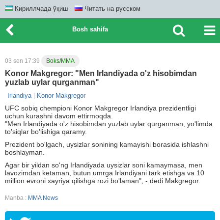
Кириллчада ўқиш
Читать на русском
Bosh sahifa
03 sen 17:39
Boks/MMA
Konor Makgregor: "Men Irlandiyada o'z hisobimdan
yuzlab uylar qurganman"
Irlandiya
Konor Makgregor
UFC sobiq chempioni Konor Makgregor Irlandiya prezidentligi
uchun kurashni davom ettirmoqda.
"Men Irlandiyada o'z hisobimdan yuzlab uylar qurganman, yo'limda
to'siqlar bo'lishiga qaramy.
Prezident bo'lgach, uysizlar sonining kamayishi borasida ishlashni
boshlayman.
Agar bir yildan so'ng Irlandiyada uysizlar soni kamaymasa, men
lavozimdan ketaman, butun umrga Irlandiyani tark etishga va 10
million evroni xayriya qilishga rozi bo'laman", - dedi Makgregor.
Manba :
MMA News