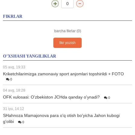
0
FIKRLAR
barcha fikrlar (0)
fikr yozish
O’XSHASH YANGILIKLAR
05 avg, 19:33
Kriketchilarimizga zamonaviy sport anjomlari topshirildi + FOTO
0
04 avg, 18:28
OFK xulosasi: O'zbekiston JCHda qanday o'ynadi?
0
31 iyu, 14:12
SHahnoza Mamajonova para o'q otish bo'yicha Jahon kubogi
g'olibi
0