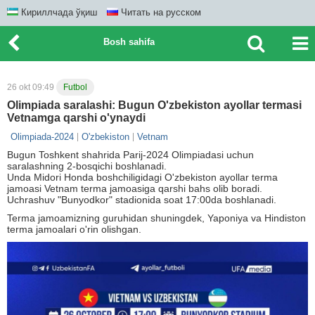
Кириллчада ўқиш
Читать на русском
Bosh sahifa
26 okt 09:49
Futbol
Olimpiada saralashi: Bugun O'zbekiston ayollar termasi
Vetnamga qarshi o'ynaydi
Olimpiada-2024
O'zbekiston
Vetnam
Bugun Toshkent shahrida Parij-2024 Olimpiadasi uchun
saralashning 2-bosqichi boshlanadi.
Unda Midori Honda boshchiligidagi O'zbekiston ayollar terma
jamoasi Vetnam terma jamoasiga qarshi bahs olib boradi.
Uchrashuv "Bunyodkor" stadionida soat 17:00da boshlanadi.
Terma jamoamizning guruhidan shuningdek, Yaponiya va Hindiston
terma jamoalari o'rin olishgan.