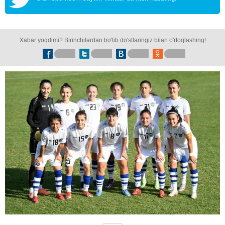
Xabar yoqdimi? Birinchilardan bo'lib do'stlaringiz bilan o'rtoqlashing!