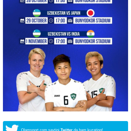
Olamsport.com saytini
Twitter
da ham kuzating!