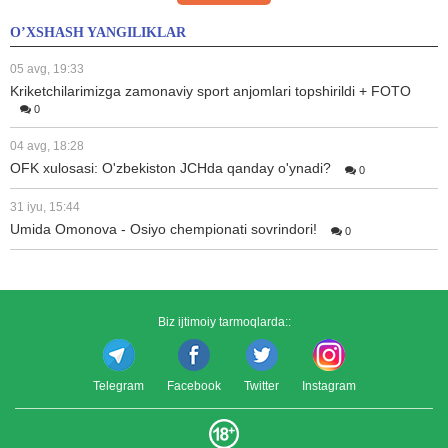
O’XSHASH YANGILIKLAR
05 avg, 19:33
Kriketchilarimizga zamonaviy sport anjomlari topshirildi + FOTO
0
04 avg, 18:28
OFK xulosasi: O'zbekiston JCHda qanday o'ynadi?
0
31 iyu, 15:44
Umida Omonova - Osiyo chempionati sovrindori!
0
Biz ijtimoiy tarmoqlarda::
Telegram
Facebook
Twitter
Instagram