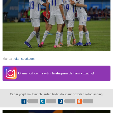
Manba :
olamsport.com
Olamsport.com saytini
Instagram
da ham kuzating!
Xabar yoqdimi? Birinchilardan bo'lib do'stlaringiz bilan o'rtoqlashing!