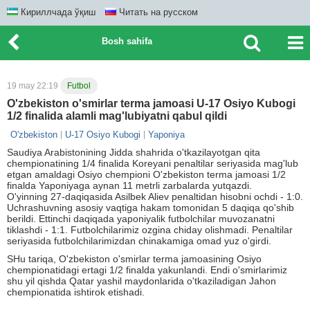
Кириллчада ўқиш
Читать на русском
Bosh sahifa
19 may 22:19
Futbol
O'zbekiston o'smirlar terma jamoasi U-17 Osiyo Kubogi
1/2 finalida alamli mag'lubiyatni qabul qildi
O'zbekiston
U-17 Osiyo Kubogi
Yaponiya
Saudiya Arabistonining Jidda shahrida o'tkazilayotgan qita
chempionatining 1/4 finalida Koreyani penaltilar seriyasida mag'lub
etgan amaldagi Osiyo chempioni O'zbekiston terma jamoasi 1/2
finalda Yaponiyaga aynan 11 metrli zarbalarda yutqazdi.
O'yinning 27-daqiqasida Asilbek Aliev penaltidan hisobni ochdi - 1:0.
Uchrashuvning asosiy vaqtiga hakam tomonidan 5 daqiqa qo'shib
berildi. Ettinchi daqiqada yaponiyalik futbolchilar muvozanatni
tiklashdi - 1:1. Futbolchilarimiz ozgina chiday olishmadi. Penaltilar
seriyasida futbolchilarimizdan chinakamiga omad yuz o'girdi.
SHu tariqa, O'zbekiston o'smirlar terma jamoasining Osiyo
chempionatidagi ertagi 1/2 finalda yakunlandi. Endi o'smirlarimiz
shu yil qishda Qatar yashil maydonlarida o'tkaziladigan Jahon
chempionatida ishtirok etishadi.