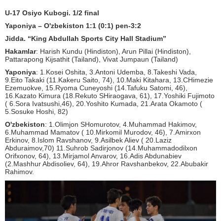
U-17 Osiyo Kubogi.
1/2 final
Yaponiya – O'zbekiston 1:1 (0:1) pen-3:2
Jidda. “King Abdullah Sports City Hall Stadium”
Hakamlar
: Harish Kundu (Hindiston), Arun Pillai (Hindiston),
Pattarapong Kijsathit (Tailand), Vivat Jumpaun (Tailand)
Yaponiya
: 1.Kosei Oshita, 3.Antoni Udemba, 8.Takeshi Vada,
9.Eito Takaki (11.Kakeru Saito, 74), 10.Maki Kitahara, 13.CHimezie
Ezemuokve, 15.Ryoma Cuneyoshi (14.Tafuku Satomi, 46),
16.Kazato Kimura (18.Rekuto SHiraogava, 61), 17.Yoshiki Fujimoto
( 6.Sora Ivatsushi,46), 20.Yoshito Kumada, 21.Arata Okamoto (
5.Sosuke Hoshi, 82)
O'zbekiston
: 1.Olimjon SHomurotov, 4.Muhammad Hakimov,
6.Muhammad Mamatov ( 10.Mirkomil Murodov, 46), 7.Amirxon
Erkinov, 8.Islom Ravshanov, 9.Asilbek Aliev ( 20.Laziz
Abduraimov,70) 11.Suhrob Sadirjonov (14.Muhammadodilxon
Orifxonov, 64), 13.Mirjamol Anvarov, 16.Adis Abdunabiev
(2.Mashhur Abdisoliev, 64), 19.Ahror Ravshanbekov, 22.Abubakir
Rahimov.