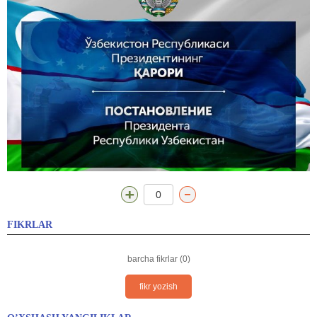
0
FIKRLAR
barcha fikrlar (0)
fikr yozish