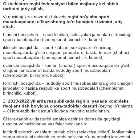
O'zbekiston regbi federaciyasi bilan majburiy kelishish
tartibini joriy qilish
;
v) quyidagilarni nazarda tutuvchi
regbi bo'yicha sport
musobaqalarini o'tkazishning to'rt bosqichli tizimini joriy
etish:
birinchi bosqichda – sport klublari, sekciyalari jamoalari o'rtasidagi
sport musobaqalari (chempionat, birinchilik, kubok);
ikkinchi bosqichda – sport klublari, sekciyalari o'rtasidagi
musobaqalarda g'olib chiqqan jamoalar o'rtasida tuman (shahar)
sport musobaqalari (chempionat, birinchilik, kubok);
uchinchi bosqichda – tuman (shahar) sport musobaqalarida g'olib
chiqqan jamoalar o'rtasida hududiy sport musobaqalari
(chempionat, birinchilik, kubok);
to'rtinchi bosqichda – hududiy sport musobaqalarida g'olib chiqqan
jamoalar o'rtasida respublika sport musobaqalari (chempionat,
birinchilik, kubok).
2.
2019
-
2022 yillarda respublikada regbini yanada kompleks
rivojlantirish bo'yicha chora-tadbirlar dasturi
(keyingi o'rinlarda
– CHora-tadbirlar dasturi) ilovaga muvofiq tasdiqlansin.
CHora-tadbirlar dasturini amalga oshirish doirasida quyidagi
ustuvor yo'nalishlar va vazifalar belgilansin:
iqtidorli sportchi yoshlarni tanlab olish (selekciya ishlari) faoliyatining
samaradorligini oshirish va regbi bo'yicha o'quv-mashq jarayonini