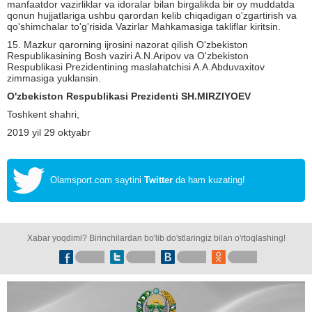
manfaatdor vazirliklar va idoralar bilan birgalikda bir oy muddatda
qonun hujjatlariga ushbu qarordan kelib chiqadigan o'zgartirish va
qo'shimchalar to'g'risida Vazirlar Mahkamasiga takliflar kiritsin.
15. Mazkur qarorning ijrosini nazorat qilish O'zbekiston
Respublikasining Bosh vaziri A.N.Aripov va O'zbekiston
Respublikasi Prezidentining maslahatchisi A.A.Abduvaxitov
zimmasiga yuklansin.
O'zbekiston Respublikasi
Prezidenti SH.MIRZIYOEV
Toshkent shahri,
2019 yil 29 oktyabr
Olamsport.com saytini
Twitter
da ham kuzating!
Xabar yoqdimi? Birinchilardan bo'lib do'stlaringiz bilan o'rtoqlashing!