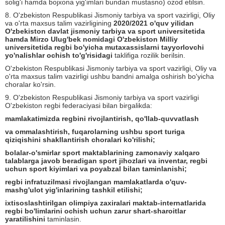
solig'i hamda bojxona yig'imlari bundan mustasno) ozod etilsin.
8. O'zbekiston Respublikasi Jismoniy tarbiya va sport vazirligi, Oliy
va o'rta maxsus talim vazirligining
2020/2021 o'quv yilidan
O'zbekiston davlat jismoniy tarbiya va sport universitetida
hamda Mirzo Ulug'bek nomidagi O'zbekiston Milliy
universitetida regbi bo'yicha mutaxassislarni tayyorlovchi
yo'nalishlar ochish to'g'risidagi
taklifiga rozilik berilsin.
O'zbekiston Respublikasi Jismoniy tarbiya va sport vazirligi, Oliy va
o'rta maxsus talim vazirligi ushbu bandni amalga oshirish bo'yicha
choralar ko'rsin.
9. O'zbekiston Respublikasi Jismoniy tarbiya va sport vazirligi
O'zbekiston regbi federaciyasi bilan birgalikda:
mamlakatimizda regbini rivojlantirish, qo'llab-quvvatlash
va ommalashtirish, fuqarolarning ushbu sport turiga
qiziqishini shakllantirish choralari ko'rilishi;
bolalar-o'smirlar sport maktablarining zamonaviy xalqaro
talablarga javob beradigan sport jihozlari va inventar, regbi
uchun sport kiyimlari va poyabzal bilan taminlanishi;
regbi infratuzilmasi rivojlangan mamlakatlarda o'quv-
mashg'ulot yig'inlarining tashkil etilishi;
ixtisoslashtirilgan olimpiya zaxiralari maktab-internatlarida
regbi bo'limlarini ochish uchun zarur shart-sharoitlar
yaratilishini
taminlasin.