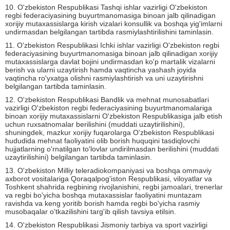
10. O'zbekiston Respublikasi Tashqi ishlar vazirligi O'zbekiston
regbi federaciyasining buyurtmanomasiga binoan jalb qilinadigan
xorijiy mutaxassislarga kirish vizalari konsullik va boshqa yig'imlarni
undirmasdan belgilangan tartibda rasmiylashtirilishini taminlasin.
11. O'zbekiston Respublikasi Ichki ishlar vazirligi O'zbekiston regbi
federaciyasining buyurtmanomasiga binoan jalb qilinadigan xorijiy
mutaxassislarga davlat bojini undirmasdan ko'p martalik vizalarni
berish va ularni uzaytirish hamda vaqtincha yashash joyida
vaqtincha ro'yxatga olishni rasmiylashtirish va uni uzaytirishni
belgilangan tartibda taminlasin.
12. O'zbekiston Respublikasi Bandlik va mehnat munosabatlari
vazirligi O'zbekiston regbi federaciyasining buyurtmanomalariga
binoan xorijiy mutaxassislarni O'zbekiston Respublikasiga jalb etish
uchun ruxsatnomalar berilishini (muddati uzaytirilishini),
shuningdek, mazkur xorijiy fuqarolarga O'zbekiston Respublikasi
hududida mehnat faoliyatini olib borish huquqini tasdiqlovchi
hujjatlarning o'rnatilgan to'lovlar undirilmasdan berilishini (muddati
uzaytirilishini) belgilangan tartibda taminlasin.
13. O'zbekiston Milliy teleradiokompaniyasi va boshqa ommaviy
axborot vositalariga Qoraqalpog'iston Respublikasi, viloyatlar va
Toshkent shahrida regbining rivojlanishini, regbi jamoalari, trenerlar
va regbi bo'yicha boshqa mutaxassislar faoliyatini muntazam
ravishda va keng yoritib borish hamda regbi bo'yicha rasmiy
musobaqalar o'tkazilishini targ'ib qilish tavsiya etilsin.
14. O'zbekiston Respublikasi Jismoniy tarbiya va sport vazirligi