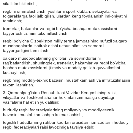
sifatli tashkil etish;
regbini ommalashtirish, yoshlarni sport klublari, sekciyalar va
to'garaklarga faol jalb qilish, ulardan keng foydalanish imkoniyatini
taminlash;
trenerlar, hakamlar va regbi bo'yicha boshqa mutaxassislarni
tayyorlash tizimini takomillashtirish;
regbi bo'yicha O'zbekiston milliy terma jamoasining nufuzli xalqaro
musobaqalarda ishtirok etishi uchun sifatli va samarali
tayyorgarligini taminlash;
xalqaro musobaqalarning g'oliblari va sovrindorlarini
rag'batlantirish, shuningdek, trenerlar, hakamlar va regbi bo'yicha
boshqa mutaxassislarni ijtimoiy va moddiy qo'llab-quvvatlashni
kuchaytirish;
regbining moddiy-texnik bazasini mustahkamlash va infratuzilmasini
takomillashtirish.
3. Qoraqalpog'iston Respublikasi Vazirlar Kengashining raisi,
viloyatlar va Toshkent shahar hokimlari zimmasiga quyidagi
vazifalarni hal etish yuklatilsin:
hududiy regbi federaciyalarining moliyaviy va moddiy-texnik
bazasini mustahkamlashga ko'maklashish;
tegishli hududlarning rahbar kadrlari orasidan nomzodlarni hududiy
regbi federaciyalari raisi lavozimiga tavsiya etish;