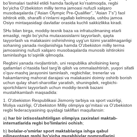
bo'linmalari tashkil etildi hamda faoliyat ko'rsatmoqda, regbi
bo'yicha O'zbekiston milliy terma jamoasi nufuzli xalqaro
musobaqalarda (“Asian Olympic Pre-Qualifier”, “Asian 7’s”) faol
ishtirok etib, sharafli o'rinlarni egallab kelmoqda, ushbu jamoa
Osiyo mintaqasidagi davlatlar orasida kuchli sakkizlikka kiradi.
SHu bilan birga, moddiy-texnik baza va infratuzilmaning etarli
emasligi, regbi bo'yicha mutaxassislarni tayyorlash, qayta
tayyorlash va malakasini oshirishning uyg'un tizimi yaratilmaganligi
sohaning yanada rivojlanishiga hamda O'zbekiston milliy terma
jamoasining nufuzli xalqaro musobaqalarda munosib ishtirokini
taminlashga to'sqinlik qilmoqda.
Regbini yanada rivojlantirish, uni respublika aholisining keng
qatlamlari o'rtasida faol targ'ib qilish va ommalashtirish, yuqori sifatli
o'quv-mashq jarayonini taminlash, regbichilar, trenerlar va
hakamlarning mahorat darajasi va malakasini doimiy oshirib borish
uchun qulay shart-sharoitlar yaratish, shuningdek, regbichi-
sportchilarni tayyorlash uchun moddiy-texnik bazani
mustahkamlash maqsadida:
1. O'zbekiston Respublikasi Jismoniy tarbiya va sport vazirligi,
Moliya vazirligi, O'zbekiston Milliy olimpiya qo'mitasi va O'zbekiston
regbi federaciyasining quyidagi takliflari maqullansin:
a)
har bir ixtisoslashtirilgan olimpiya zaxiralari maktab-
internatlarida regbi bo'limlarini ochish
;
b)
bolalar-o'smirlar sport maktablariga ishga qabul
qilinayotgan regbi bo'yicha murabbiylar nomzodlarini