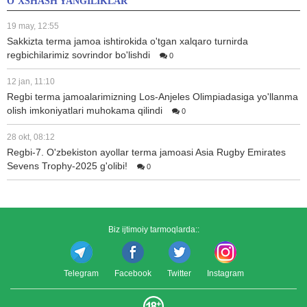
O’XSHASH YANGILIKLAR
19 may, 12:55
Sakkizta terma jamoa ishtirokida o'tgan xalqaro turnirda
regbichilarimiz sovrindor bo'lishdi
0
12 jan, 11:10
Regbi terma jamoalarimizning Los-Anjeles Olimpiadasiga yo'llanma
olish imkoniyatlari muhokama qilindi
0
28 okt, 08:12
Regbi-7. O'zbekiston ayollar terma jamoasi Asia Rugby Emirates
Sevens Trophy-2025 g'olibi!
0
Biz ijtimoiy tarmoqlarda::
Telegram
Facebook
Twitter
Instagram