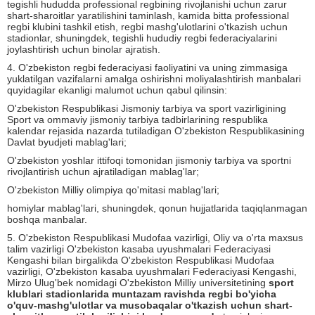
tegishli hududda professional regbining rivojlanishi uchun zarur
shart-sharoitlar yaratilishini taminlash, kamida bitta professional
regbi klubini tashkil etish, regbi mashg'ulotlarini o'tkazish uchun
stadionlar, shuningdek, tegishli hududiy regbi federaciyalarini
joylashtirish uchun binolar ajratish.
4. O'zbekiston regbi federaciyasi faoliyatini va uning zimmasiga
yuklatilgan vazifalarni amalga oshirishni moliyalashtirish manbalari
quyidagilar ekanligi malumot uchun qabul qilinsin:
O'zbekiston Respublikasi Jismoniy tarbiya va sport vazirligining
Sport va ommaviy jismoniy tarbiya tadbirlarining respublika
kalendar rejasida nazarda tutiladigan O'zbekiston Respublikasining
Davlat byudjeti mablag'lari;
O'zbekiston yoshlar ittifoqi tomonidan jismoniy tarbiya va sportni
rivojlantirish uchun ajratiladigan mablag'lar;
O'zbekiston Milliy olimpiya qo'mitasi mablag'lari;
homiylar mablag'lari, shuningdek, qonun hujjatlarida taqiqlanmagan
boshqa manbalar.
5. O'zbekiston Respublikasi Mudofaa vazirligi, Oliy va o'rta maxsus
talim vazirligi O'zbekiston kasaba uyushmalari Federaciyasi
Kengashi bilan birgalikda O'zbekiston Respublikasi Mudofaa
vazirligi, O'zbekiston kasaba uyushmalari Federaciyasi Kengashi,
Mirzo Ulug'bek nomidagi O'zbekiston Milliy universitetining
sport
klublari stadionlarida muntazam ravishda regbi bo'yicha
o'quv-mashg'ulotlar va musobaqalar o'tkazish uchun shart-