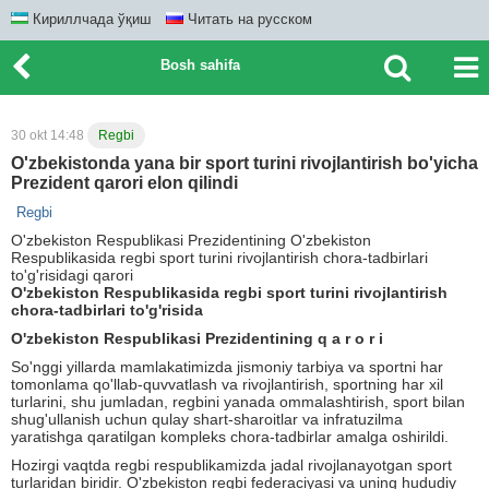
Кириллчада ўқиш
Читать на русском
Bosh sahifa
30 okt 14:48
Regbi
O'zbekistonda yana bir sport turini rivojlantirish bo'yicha
Prezident qarori elon qilindi
Regbi
O'zbekiston Respublikasi Prezidentining O'zbekiston
Respublikasida regbi sport turini rivojlantirish chora-tadbirlari
to'g'risidagi qarori
O'zbekiston Respublikasida regbi sport turini rivojlantirish
chora-tadbirlari to'g'risida
O'zbekiston Respublikasi Prezidentining q a r o r i
So'nggi yillarda mamlakatimizda jismoniy tarbiya va sportni har
tomonlama qo'llab-quvvatlash va rivojlantirish, sportning har xil
turlarini, shu jumladan, regbini yanada ommalashtirish, sport bilan
shug'ullanish uchun qulay shart-sharoitlar va infratuzilma
yaratishga qaratilgan kompleks chora-tadbirlar amalga oshirildi.
Hozirgi vaqtda regbi respublikamizda jadal rivojlanayotgan sport
turlaridan biridir. O'zbekiston regbi federaciyasi va uning hududiy