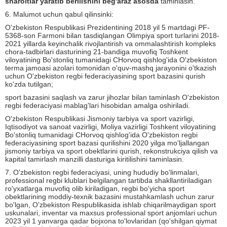
sharoitlar yaratib berilishini beg'araz asosda
taminlasin.
6. Malumot uchun qabul qilinsinki:
O'zbekiston Respublikasi Prezidentining 2018 yil 5 martdagi PF-
5368-son Farmoni bilan tasdiqlangan Olimpiya sport turlarini 2018-
2021 yillarda keyinchalik rivojlantirish va ommalashtirish kompleks
chora-tadbirlari dasturining 21-bandiga muvofiq Toshkent
viloyatining Bo'stonliq tumanidagi CHorvoq qishlog'ida O'zbekiston
terma jamoasi azolari tomonidan o'quv-mashq jarayonini o'tkazish
uchun O'zbekiston regbi federaciyasining sport bazasini qurish
ko'zda tutilgan;
sport bazasini saqlash va zarur jihozlar bilan taminlash O'zbekiston
regbi federaciyasi mablag'lari hisobidan amalga oshiriladi.
O'zbekiston Respublikasi Jismoniy tarbiya va sport vazirligi,
Iqtisodiyot va sanoat vazirligi, Moliya vazirligi Toshkent viloyatining
Bo'stonliq tumanidagi CHorvoq qishlog'ida O'zbekiston regbi
federaciyasining sport bazasi qurilishini 2020 yilga mo'ljallangan
jismoniy tarbiya va sport obektlarini qurish, rekonstrukciya qilish va
kapital tamirlash manzilli dasturiga kiritilishini taminlasin.
7. O'zbekiston regbi federaciyasi, uning hududiy bo'linmalari,
professional regbi klublari belgilangan tartibda shakllantiriladigan
ro'yxatlarga muvofiq olib kiriladigan, regbi bo'yicha sport
obektlarining moddiy-texnik bazasini mustahkamlash uchun zarur
bo'lgan, O'zbekiston Respublikasida ishlab chiqarilmaydigan sport
uskunalari, inventar va maxsus professional sport anjomlari uchun
2023 yil 1 yanvarga qadar bojxona to'lovlaridan (qo'shilgan qiymat