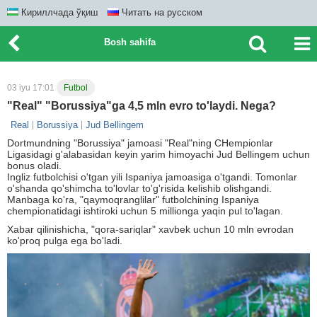
Кириллчада ўқиш
Читать на русском
Bosh sahifa
03 iyu 17:01
Futbol
"Real" "Borussiya"ga 4,5 mln evro to'laydi. Nega?
Real
Borussiya
Jud Bellingem
Dortmundning "Borussiya" jamoasi "Real"ning CHempionlar
Ligasidagi g'alabasidan keyin yarim himoyachi Jud Bellingem uchun
bonus oladi.
Ingliz futbolchisi o'tgan yili Ispaniya jamoasiga o'tgandi. Tomonlar
o'shanda qo'shimcha to'lovlar to'g'risida kelishib olishgandi.
Manbaga ko'ra, "qaymoqranglilar" futbolchining Ispaniya
chempionatidagi ishtiroki uchun 5 millionga yaqin pul to'lagan.
Xabar qilinishicha, "qora-sariqlar" xavbek uchun 10 mln evrodan
ko'proq pulga ega bo'ladi.