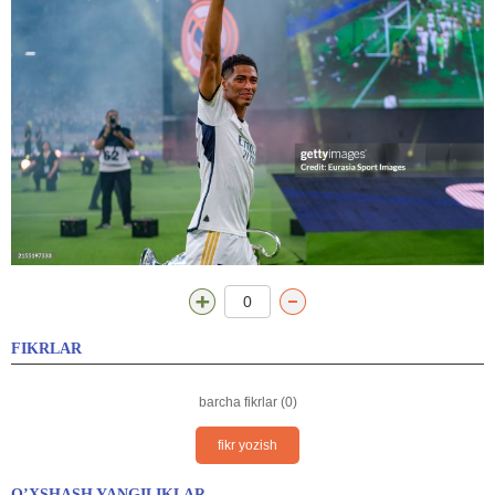
0
FIKRLAR
barcha fikrlar (0)
fikr yozish
O’XSHASH YANGILIKLAR