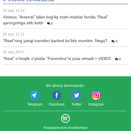
04 avg, 16:19
Vinisius “Arsenal” bilan bog'liq mish-mishlar fonida “Real”
qarorgohiga etib keldi
0
03 avg, 12:11
"Real"ning yangi transferi barbod bo'lish mumkin. Nega?
0
02 avg, 08:07
"Real" o'rtoqlik o'yinida "Fiorentina"ni yuta olmadi + VIDEO
0
Biz ijtimoiy tarmoqlarda::
Telegram
Facebook
Twitter
Instagram
Foydalanuvchi shartnomasi