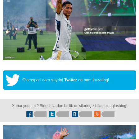
Olamsport.com saytini
Twitter
da ham kuzating!
Xabar yoqdimi? Birinchilardan bo'lib do'stlaringiz bilan o'rtoqlashing!