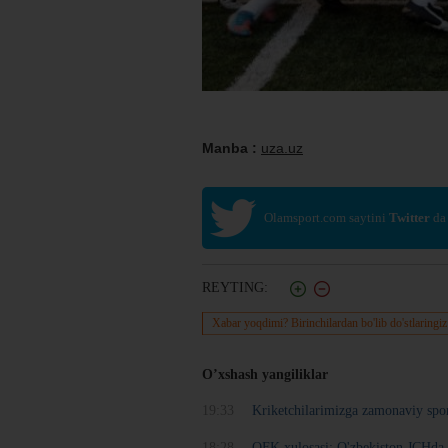
Manba :
uza.uz
Olamsport.com saytini
Twitter
da
REYTING:
Xabar yoqdimi? Birinchilardan bo'lib do'stlaringiz
O’xshash yangiliklar
19:33
Kriketchilarimizga zamonaviy spo
18:28
OFK xulosasi: O'zbekiston JCHda 