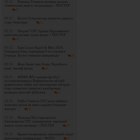
10:14
Рамазон Темиров вазнида расман
чемпионлик жанги тасдиқланди + ПОСТЕР
0
09:47
Бугун Суперлигада иккинчи даврага
старт берилади
0
09:23
Ниҳоят! UFC Арман Царукяннинг
жангини расман эълон қилди + ПОСТЕР
0
08:52
Saint Louis Rapid & Blitz 2026.
Синдаров блиц турнирида 9 та учрашув
ўтказди. Бугун чемпион аниқланади
0
08:26
Жош Хокит яна Алекс Перейрага
жанг таклиф қилди
0
08:01
ФИФА ЖЧ олдидан футбол
ассоциацияларига Инфантинони қўллаб-
қувватловчи тайёр хат матнларини юборди –
улар аллақачон ташкилот раҳбарлари
номидан имзолаб қўйилган
0
20:25
Гейбл Стивсон UFC'даги кейинги
жангини қачон ва кимга қарши ўтказиши
маълум
0
19:58
Мексика Мустақиллигига
бағишланган UFC турнирининг марказий
жанги эълон қилинди + ПОСТЕР
0
19:33
Крикетчиларимизга замонавий спорт
анжомлари топширилди + ФОТО
0