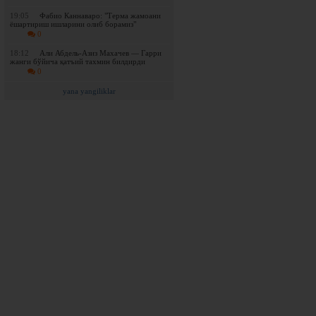
19:05
Фабио Каннаваро: "Терма жамоани
ёшартириш ишларини олиб борамиз"
0
18:12
Али Абдель-Азиз Махачев — Гарри
жанги бўйича қатъий тахмин билдирди
0
yana yangiliklar