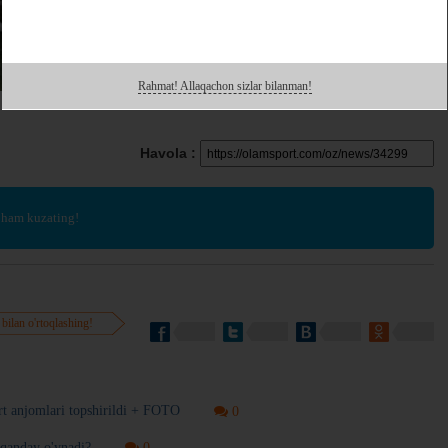
Rahmat! Allaqachon sizlar bilanman!
Havola :
 ham kuzating!
 bilan o'rtoqlashing!
rt anjomlari topshirildi + FOTO
0
qanday o'ynadi?
0