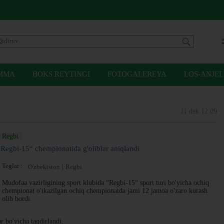
MMA
BOKS REYTINGI
FOTOGALEREYA
LOS-ANJEL
11 dek 12:09
Regbi
“Regbi-15“ chempionatida g'oliblar aniqlandi
Teglar :
O'zbekiston
Regbi
Mudofaa vazirligining sport klubida “Regbi-15“ sport turi bo'yicha ochiq
chempionat o'tkazilgan ochiq chempionatda​ jami 12 jamoa o'zaro kurash
olib bordi.
 bo'yicha taqdirlandi.