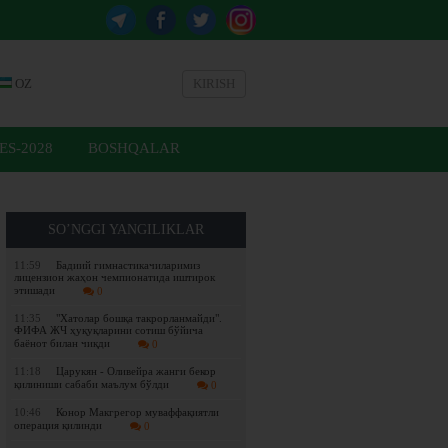
OZ
KIRISH
ES-2028
BOSHQALAR
SO’NGGI YANGILIKLAR
11:59
Бадиий гимнастикачиларимиз
лицензион жаҳон чемпионатида иштирок
этишади
0
11:35
"Хатолар бошқа такрорланмайди".
ФИФА ЖЧ ҳуқуқларини сотиш бўйича
баёнот билан чиқди
0
11:18
Царукян - Оливейра жанги бекор
қилиниши сабаби маълум бўлди
0
10:46
Конор Макгрегор муваффақиятли
операция қилинди
0