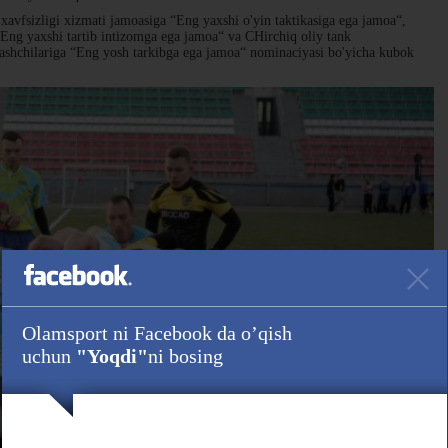
xavfsizligi xizmati jamoasiga “Eng yaxshi o'yin taktikasiga ega jamoa“,
“Eng yaxshi tartib intizomga ega jamoa“ va CHirchiq oliy tank
ashchilariga “Eng yosh tarkibga ega jamoa“ nominaciyasi bo'yicha kubok
Olamsport ni Facebook da o’qish
uchun
"Yoqdi"
ni bosing