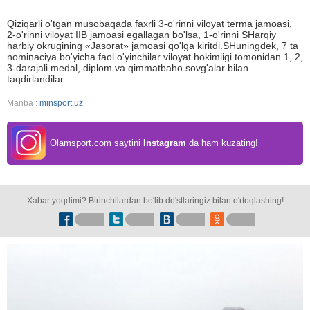
Qiziqarli o'tgan musobaqada faxrli 3-o'rinni viloyat terma jamoasi,
2-o'rinni viloyat IIB jamoasi egallagan bo'lsa, 1-o'rinni SHarqiy
harbiy okrugining «Jasorat» jamoasi qo'lga kiritdi.SHuningdek, 7 ta
nominaciya bo'yicha faol o'yinchilar viloyat hokimligi tomonidan 1, 2,
3-darajali medal, diplom va qimmatbaho sovg'alar bilan
taqdirlandilar.
Manba :
minsport.uz
Olamsport.com saytini
Instagram
da ham kuzating!
Xabar yoqdimi? Birinchilardan bo'lib do'stlaringiz bilan o'rtoqlashing!