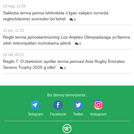
19 may, 12:55
Sakkizta terma jamoa ishtirokida o'tgan xalqaro turnirda
regbichilarimiz sovrindor bo'lishdi
0
12 jan, 11:10
Regbi terma jamoalarimizning Los-Anjeles Olimpiadasiga yo'llanma
olish imkoniyatlari muhokama qilindi
0
28 okt, 08:12
Regbi-7. O'zbekiston ayollar terma jamoasi Asia Rugby Emirates
Sevens Trophy-2025 g'olibi!
0
Biz ijtimoiy tarmoqlarda::
Telegram
Facebook
Twitter
Instagram