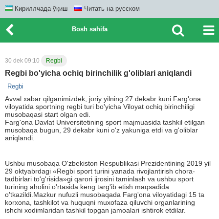
Кириллчада ўқиш
Читать на русском
Bosh sahifa
30 dek 09:10
Regbi
Regbi bo'yicha ochiq birinchilik g'oliblari aniqlandi
Regbi
Avval xabar qilganimizdek, joriy yilning 27 dekabr kuni Farg'ona
viloyatida sportning regbi turi bo'yicha Viloyat ochiq birinchiligi
musobaqasi start olgan edi.
Farg'ona Davlat Universitetining sport majmuasida tashkil etilgan
musobaqa bugun, 29 dekabr kuni o'z yakuniga etdi va g'oliblar
aniqlandi.
Ushbu musobaqa O'zbekiston Respublikasi Prezidentining 2019 yil
29 oktyabrdagi «Regbi sport turini yanada rivojlantirish chora-
tadbirlari to'g'risida»gi qarori ijrosini taminlash va ushbu sport
turining aholini o'rtasida keng targ'ib etish maqsadida
o'tkazildi.Mazkur nufuzli musobaqada Farg'ona viloyatidagi 15 ta
korxona, tashkilot va huquqni muxofaza qiluvchi organlarining
ishchi xodimlaridan tashkil topgan jamoalari ishtirok etdilar.