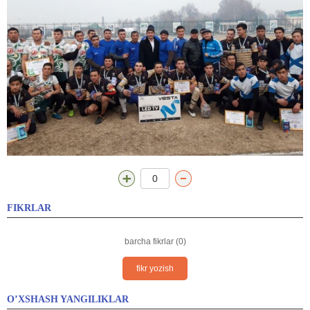
0
FIKRLAR
barcha fikrlar (0)
fikr yozish
O’XSHASH YANGILIKLAR