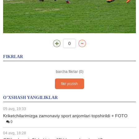
0
FIKRLAR
barcha fikrlar (0)
fikr yozish
O’XSHASH YANGILIKLAR
05 avg, 19:33
Kriketchilarimizga zamonaviy sport anjomlari topshirildi + FOTO
0
04 avg, 18:28