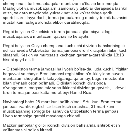
chempionati, turli musobaqalar muntazam o'tkazib kelinmoqda.
Mashg'ulot va musobaqalarni zamonaviy talablar darajasida tashkil
etish, xalqaro maydonda yuksak natijalar ko'rsatishga qodir
sportchilarni tayyorlash, terma jamoalarning moddiy-texnik bazasini
mustahkamlashga alohida etibor qaratilmoqda.
Regbi bo'yicha O'zbekiston terma jamoasi qita miqyosidagi
musobaqalarda muntazam qatnashib kelayotir.
Regbi bo'yicha Osiyo chempionati uchinchi divizion bahslarining ilk
uchrashuvida O'zbekiston terma jamoasi eronlik raqiblari bilan kuch
sinashdi. Keskin va murosasiz kechgan qarama-qarshilikda 13:13
hisobi qayd etildi.
– O'zbekiston terma jamoasi hali yosh bo'lsa-da, juda kuchli. Yigitlar
baquvvat va chayir. Eron jamoasi regbi bilan o'n ikki yildan buyon
muntazam shug'ullanib kelayotganiga qaramay, bugun mezbonlar
bilan o'ynash oson bo'lmadi. Oldinlari ikkinchi divizionda
o'ynaganmiz, maqsadimiz yana ikkinchi divizionga qaytish, – deydi
Eron terma jamoasi katta murabbiyi Hamid Rizo.
Navbatdagi bahs 28 mart kuni bo'lib o'tadi. SHu kuni Eron terma
jamoasi livanlik regbichilar bilan kuch sinashsa, 31 mart kuni
musobaqaning so'nggi bellashuvida O'zbekiston terma jamoasi
Livan termasiga qarshi maydonga chiqadi.
Mazkur jamoalar g'olibi ikkinchi divizion bahslarida ishtirok etish
yo'llanmasini qo'lga kiritadi.