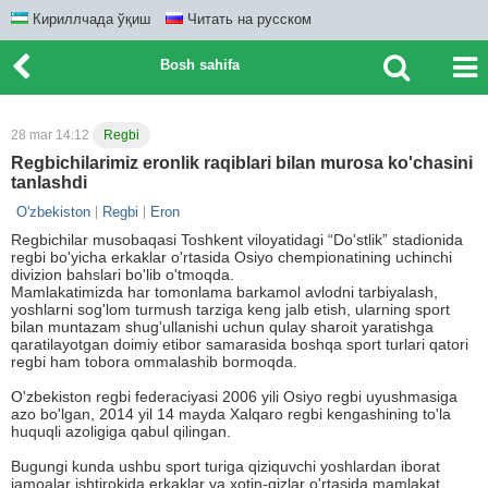
Кириллчада ўқиш
Читать на русском
Bosh sahifa
28 mar 14:12
Regbi
Regbichilarimiz eronlik raqiblari bilan murosa ko'chasini
tanlashdi
O'zbekiston
Regbi
Eron
Regbichilar musobaqasi Toshkent viloyatidagi “Do'stlik” stadionida
regbi bo'yicha erkaklar o'rtasida Osiyo chempionatining uchinchi
divizion bahslari bo'lib o'tmoqda.
Mamlakatimizda har tomonlama barkamol avlodni tarbiyalash,
yoshlarni sog'lom turmush tarziga keng jalb etish, ularning sport
bilan muntazam shug'ullanishi uchun qulay sharoit yaratishga
qaratilayotgan doimiy etibor samarasida boshqa sport turlari qatori
regbi ham tobora ommalashib bormoqda.
O'zbekiston regbi federaciyasi 2006 yili Osiyo regbi uyushmasiga
azo bo'lgan, 2014 yil 14 mayda Xalqaro regbi kengashining to'la
huquqli azoligiga qabul qilingan.
Bugungi kunda ushbu sport turiga qiziquvchi yoshlardan iborat
jamoalar ishtirokida erkaklar va xotin-qizlar o'rtasida mamlakat