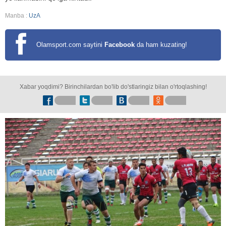
Manba :
UzA
Olamsport.com saytini
Facebook
da ham kuzating!
Xabar yoqdimi? Birinchilardan bo'lib do'stlaringiz bilan o'rtoqlashing!