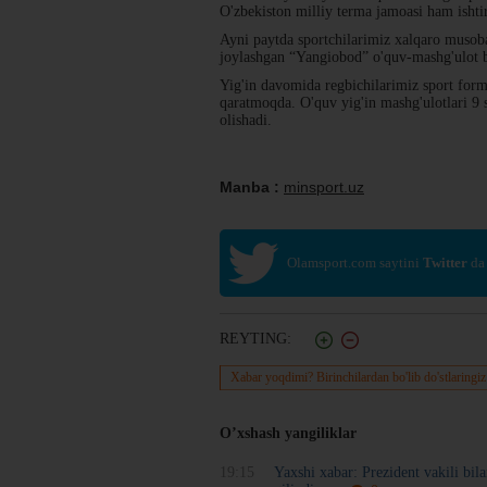
O'zbekiston milliy terma jamoasi ham ishtir
Ayni paytda sportchilarimiz xalqaro musob
joylashgan “Yangiobod” o'quv-mashg'ulot ba
Yig'in davomida regbichilarimiz sport forma
qaratmoqda. O'quv yig'in mashg'ulotlari 9 
olishadi.
Manba :
minsport.uz
Olamsport.com saytini
Twitter
da
REYTING:
Xabar yoqdimi? Birinchilardan bo'lib do'stlaringiz
O’xshash yangiliklar
19:15
Yaxshi xabar: Prezident vakili bil