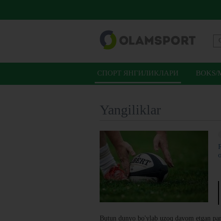
СПОРТ ЯНГИЛИКЛАРИ
BOKS/
Yangiliklar
Butun dunyo bo'ylab uzoq davom etgan pand