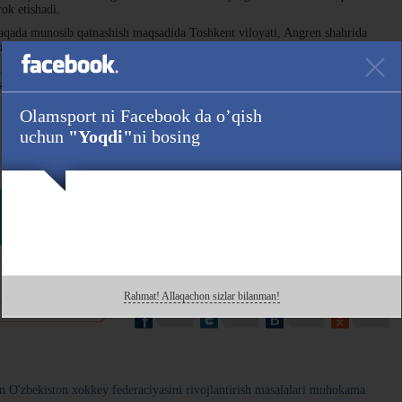
ok etishadi.
aqada munosib qatnashish maqsadida Toshkent viloyati, Angren shahrida
zasida so'nggi tayyorgarlik yig'inini o'tkazmoqda.
larini tiklash va jamoaviy o'yinni shakllantirishga alohida etibor
sentyabrga qadar davom etadi va terma jamoamiz azolari Ufa shahriga yo'l
Olamsport ni Facebook da o’qish
uchun
"Yoqdi"
ni bosing
Havola :
 ham kuzating!
Rahmat! Allaqachon sizlar bilanman!
 bilan o'rtoqlashing!
an O'zbekiston xokkey federaciyasini rivojlantirish masalalari muhokama