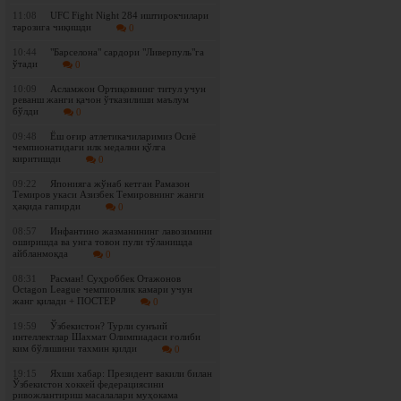
11:08
UFC Fight Night 284 иштирокчилари
тарозига чиқишди
0
10:44
"Барселона" сардори "Ливерпуль"га
ўтади
0
10:09
Асламжон Ортиқовнинг титул учун
реванш жанги қачон ўтказилиши маълум
бўлди
0
09:48
Ёш оғир атлетикачиларимиз Осиё
чемпионатидаги илк медални қўлга
киритишди
0
09:22
Японияга жўнаб кетган Рамазон
Темиров укаси Азизбек Темировнинг жанги
ҳақида гапирди
0
08:57
Инфантино жазманининг лавозимини
оширишда ва унга товон пули тўланишда
айбланмоқда
0
08:31
Расман! Суҳроббек Отажонов
Octagon League чемпионлик камари учун
жанг қилади + ПОСТЕР
0
19:59
Ўзбекистон? Турли сунъий
интеллектлар Шахмат Олимпиадаси ғолиби
ким бўлишини тахмин қилди
0
19:15
Яхши хабар: Президент вакили билан
Ўзбекистон хоккей федерациясини
ривожлантириш масалалари муҳокама