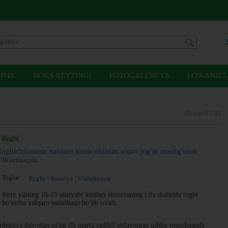
MMA
BOKS REYTINGI
FOTOGALEREYA
LOS-ANJEL
05 sen 07:41
Regbi
Regbichilarimiz xalqaro turnir oldidan o'quv yig'in mashg'uloti
o'tkazmoqda
Teglar :
Regbi
Rossiya
O'zbekiston
Joriy yilning 10-15 sentyabr kunlari Rossiyaning Ufa shahrida regbi
bo'yicha xalqaro musobaqa bo'lib o'tadi.
emiya davridan so'ng ilk marta tashkil etilayotgan ushbu musobaqada