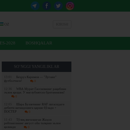
OZ
KIRISH
ES-2028
BOSHQALAR
SO’NGGI YANGILIKLAR
13:01
Беҳруз Каримов — "Лугано"
футболчиси!
0
12:36
WBА Мурат Гассиевнинг рақибини
эълон қилди. У мағлубиятсиз британиялик!
0
12:05
Шара Буллетнинг RAF лигасидаги
дебюти ватандошига қарши бўлади +
ПОСТЕР
0
11:43
Tўлиқ янгиланган Жаҳон
рейтингининг август ойи талқини эълон
қилинди
0