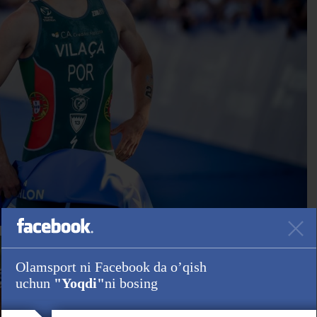
Olamsport ni Facebook da o’qish
uchun
"Yoqdi"
ni bosing