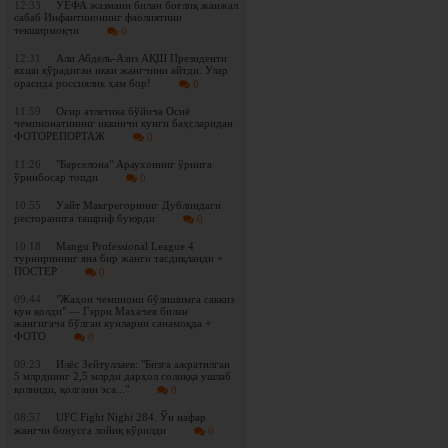
12:33
УЕФА жазмани билан боғлиқ жанжал
сабаб Инфантинонинг фаолиятини
текширмоқчи
0
12:31
Али Абдель-Азиз АҚШ Президенти
яхши кўрадиган икки жангчини айтди. Улар
орасида россиялик ҳам бор!
0
11:59
Оғир атлетика бўйича Осиё
чемпионатининг иккинчи кунги баҳсларидан
ФОТОРЕПОРТАЖ
0
11:26
"Барселона" Араухонинг ўрнига
ўринбосар топди
0
10:55
Уайт Макгрегорнинг Дублиндаги
ресторанига ташриф буюрди
0
10:18
Mangu Professional League 4
турнирининг яна бир жанги тасдиқланди +
ПОСТЕР
0
09:44
"Жаҳон чемпиони бўлишимга саккиз
кун қолди" — Гэрри Махачев билан
жангигача бўлган кунларни санамоқда +
ФОТО
0
09:23
Илёс Зейтуллаев: "Бизга ажратилган
5 млрднинг 2,5 млрди дарҳол солиққа ушлаб
қолинди, қолгани эса..."
0
08:57
UFC Fight Night 284. Ўн нафар
жангчи бонусга лойиқ кўрилди
0