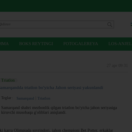
MMA
BOKS REYTINGI
FOTOGALEREYA
LOS-ANJEL
27 apr 09:31
Triatlon
Samarqandda triatlon bo'yicha Jahon seriyasi yakunlandi
Teglar :
Samarqand
Triatlon
Samarqand shahri mezbonlik qilgan triatlon bo'yicha jahon seriyasiga
kiruvchi musobaqa g'oliblari aniqlandi.
ikki karra Olimpiada sovrindori, jahon chempioni Bet Potter, erkaklar