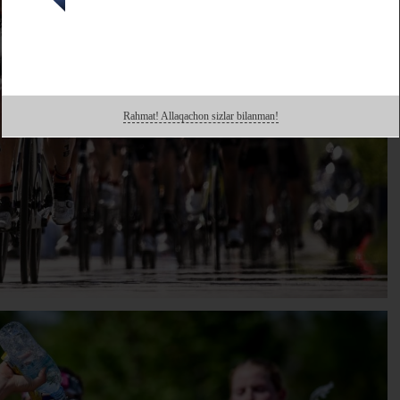
Rahmat! Allaqachon sizlar bilanman!