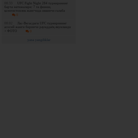
08:33
UFC Fight Night 284 турнирининг
барча натижалари: 7 та финиш,
қозоғистонлик жангчида иккинчи ғалаба
0
08:02
Лас-Вегасдаги UFC турнирининг
асосий жанги биринчи раунддаёқ якунланди
+ ФОТО
0
yana yangiliklar