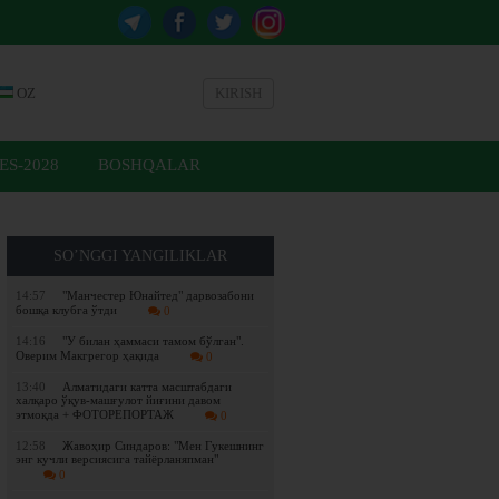
OZ
KIRISH
ES-2028
BOSHQALAR
SO’NGGI YANGILIKLAR
14:57
"Манчестер Юнайтед" дарвозабони
бошқа клубга ўтди
0
14:16
"У билан ҳаммаси тамом бўлган".
Оверим Макгрегор ҳақида
0
13:40
Алматидаги катта масштабдаги
халқаро ўқув-машғулот йиғини давом
этмоқда + ФОТОРЕПОРТАЖ
0
12:58
Жавоҳир Синдаров: "Мен Гукешнинг
энг кучли версиясига тайёрланяпман"
0