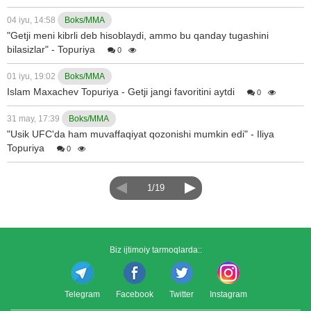
04 iyu, 14:58
Boks/MMA
"Getji meni kibrli deb hisoblaydi, ammo bu qanday tugashini
bilasizlar" - Topuriya
0
01 iyu, 19:02
Boks/MMA
Islam Maxachev Topuriya - Getji jangi favoritini aytdi
0
31 may, 17:39
Boks/MMA
"Usik UFC'da ham muvaffaqiyat qozonishi mumkin edi" - Iliya
Topuriya
0
1/19
Biz ijtimoiy tarmoqlarda::
Telegram
Facebook
Twitter
Instagram