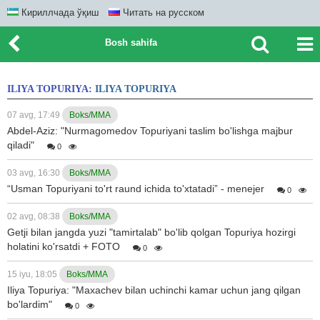
Кириллчада ўқиш
Читать на русском
Bosh sahifa
ILIYA TOPURIYA:
ILIYA TOPURIYA
07 avg, 17:49
Boks/MMA
Abdel-Aziz: "Nurmagomedov Topuriyani taslim bo'lishga majbur
qiladi"
0
03 avg, 16:30
Boks/MMA
“Usman Topuriyani to'rt raund ichida to'xtatadi” - menejer
0
02 avg, 08:38
Boks/MMA
Getji bilan jangda yuzi "tamirtalab" bo'lib qolgan Topuriya hozirgi
holatini ko'rsatdi + FOTO
0
15 iyu, 18:05
Boks/MMA
Iliya Topuriya: "Maxachev bilan uchinchi kamar uchun jang qilgan
bo'lardim"
0