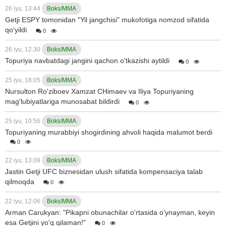
26 iyu, 13:44
Boks/MMA
Getji ESPY tomonidan "Yil jangchisi" mukofotiga nomzod sifatida
qo'yildi
0
26 iyu, 12:30
Boks/MMA
Topuriya navbatdagi jangini qachon o'tkazishi aytildi
0
25 iyu, 18:05
Boks/MMA
Nursulton Ro'ziboev Xamzat CHimaev va Iliya Topuriyaning
mag'lubiyatlariga munosabat bildirdi
0
25 iyu, 10:56
Boks/MMA
Topuriyaning murabbiyi shogirdining ahvoli haqida malumot berdi
0
22 iyu, 13:09
Boks/MMA
Jastin Getji UFC biznesidan ulush sifatida kompensaciya talab
qilmoqda
0
22 iyu, 12:06
Boks/MMA
Arman Carukyan: "Pikapni obunachilar o'rtasida o'ynayman, keyin
esa Getjini yo'q qilaman!"
0