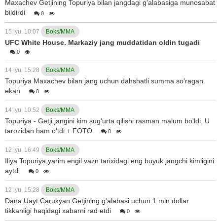
Maxachev Getjining Topuriya bilan jangdagi g'alabasiga munosabat
bildirdi
0
15 iyu, 10:07
Boks/MMA
UFC White House. Markaziy jang muddatidan oldin tugadi
0
14 iyu, 15:28
Boks/MMA
Topuriya Maxachev bilan jang uchun dahshatli summa so'ragan
ekan
0
14 iyu, 10:52
Boks/MMA
Topuriya - Getji jangini kim sug'urta qilishi rasman malum bo'ldi. U
tarozidan ham o'tdi + FOTO
0
12 iyu, 16:49
Boks/MMA
Iliya Topuriya yarim engil vazn tarixidagi eng buyuk jangchi kimligini
aytdi
0
12 iyu, 15:28
Boks/MMA
Dana Uayt Carukyan Getjining g'alabasi uchun 1 mln dollar
tikkanligi haqidagi xabarni rad etdi
0