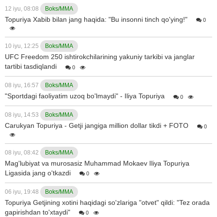
12 iyu, 08:08
Boks/MMA
Topuriya Xabib bilan jang haqida: "Bu insonni tinch qo'ying!"
0
10 iyu, 12:25
Boks/MMA
UFC Freedom 250 ishtirokchilarining yakuniy tarkibi va janglar
tartibi tasdiqlandi
0
08 iyu, 16:57
Boks/MMA
"Sportdagi faoliyatim uzoq bo'lmaydi" - Iliya Topuriya
0
08 iyu, 14:53
Boks/MMA
Carukyan Topuriya - Getji jangiga million dollar tikdi + FOTO
0
08 iyu, 08:42
Boks/MMA
Mag'lubiyat va murosasiz Muhammad Mokaev Iliya Topuriya
Ligasida jang o'tkazdi
0
06 iyu, 19:48
Boks/MMA
Topuriya Getjining xotini haqidagi so'zlariga "otvet" qildi: "Tez orada
gapirishdan to'xtaydi"
0