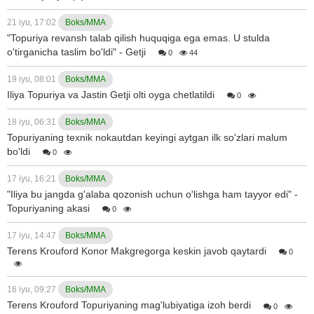
21 iyu, 17:02
Boks/MMA
"Topuriya revansh talab qilish huquqiga ega emas. U stulda
o'tirganicha taslim bo'ldi" - Getji
0
44
19 iyu, 08:01
Boks/MMA
Iliya Topuriya va Jastin Getji olti oyga chetlatildi
0
18 iyu, 06:31
Boks/MMA
Topuriyaning texnik nokautdan keyingi aytgan ilk so'zlari malum
bo'ldi
0
17 iyu, 16:21
Boks/MMA
"Iliya bu jangda g'alaba qozonish uchun o'lishga ham tayyor edi" -
Topuriyaning akasi
0
17 iyu, 14:47
Boks/MMA
Terens Krouford Konor Makgregorga keskin javob qaytardi
0
16 iyu, 09:27
Boks/MMA
Terens Krouford Topuriyaning mag'lubiyatiga izoh berdi
0