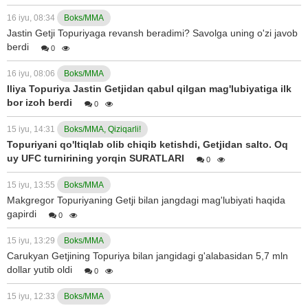
16 iyu, 08:34
Boks/MMA
Jastin Getji Topuriyaga revansh beradimi? Savolga uning o'zi javob
berdi
0
16 iyu, 08:06
Boks/MMA
Iliya Topuriya Jastin Getjidan qabul qilgan mag'lubiyatiga ilk
bor izoh berdi
0
15 iyu, 14:31
Boks/MMA, Qiziqarli!
Topuriyani qo'ltiqlab olib chiqib ketishdi, Getjidan salto. Oq
uy UFC turnirining yorqin SURATLARI
0
15 iyu, 13:55
Boks/MMA
Makgregor Topuriyaning Getji bilan jangdagi mag'lubiyati haqida
gapirdi
0
15 iyu, 13:29
Boks/MMA
Carukyan Getjining Topuriya bilan jangidagi g'alabasidan 5,7 mln
dollar yutib oldi
0
15 iyu, 12:33
Boks/MMA