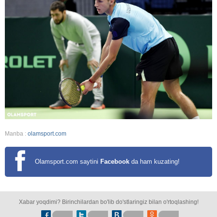
Manba :
olamsport.com
Olamsport.com saytini
Facebook
da ham kuzating!
Xabar yoqdimi? Birinchilardan bo'lib do'stlaringiz bilan o'rtoqlashing!