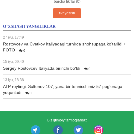
barcha fikrlar (0)
fikr yozish
O’XSHASH YANGILIKLAR
27 iyu, 17:49
Rostovcev va Cvetkov Italiyadagi turnirda shohsupaga ko'tarildi +
FOTO
0
15 iyu, 09:40
Sergey Rostovcev Italiyada birinchi bo'ldi
0
13 iyu, 18:38
ATP reytingi. Sultonov 107, yana bir tennischimiz 57 pog'onaga
yuqoriladi
0
Biz ijtimoiy tarmoqlarda::