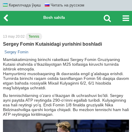
Кириллчада ўқиш
Читать на русском
Bosh sahifa
13 may 20:02
Tennis
Sergey Fomin Kutaisidagi yurishini boshladi
Sergey Fomin
Mamlakatimizning birinchi raketkasi Sergey Fomin Gruziyaning
Kutaisi shahrida o'tkazilayotgan M25 toifasiga kiruvchi turnirda
ishtirok etmoqda.
Hamyurtimiz musobaqaning ilk davrasida engil g'alabaga erishdi.
Turnirda birinchi raqam ostida tasniflangan Fomin 56 daqiqa davom
etgan bahsda rossiyalik Mixail Kulyaginni 6/2, 6/1 hisobida
mag'lubiyatga uchratdi.
Bu tennischilarning o'zaro o'tkazgan ilk uchrashuvi bo'ldi. Sergey
ayni paytda ATP reytingda 290-o'rinni egallab turibdi. Kulyaginning
esa hali reytingi yo'q. Endi Fomin 1/8 finalda gruziyalik Nika
Bidzinashviliga qarshi kortga chiqadi. Bu mezbon tennischi ham hali
ATP reytingiga kiritilmagan.