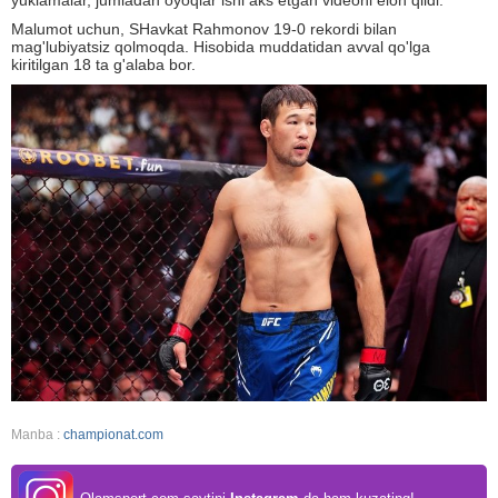
yuklamalar, jumladan oyoqlar ishi aks etgan videoni elon qildi.
Malumot uchun, SHavkat Rahmonov 19-0 rekordi bilan
mag'lubiyatsiz qolmoqda. Hisobida muddatidan avval qo'lga
kiritilgan 18 ta g'alaba bor.
Manba :
championat.com