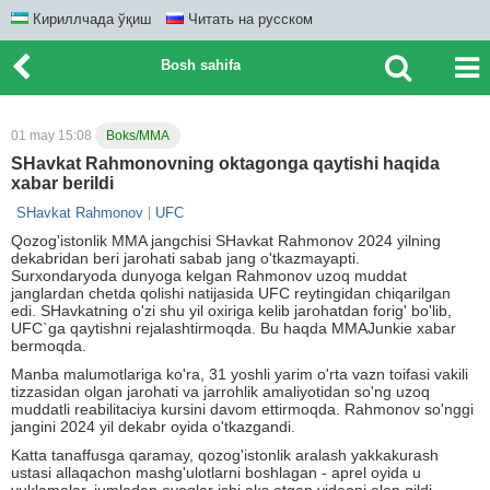
Кириллчада ўқиш
Читать на русском
Bosh sahifa
01 may 15:08
Boks/MMA
SHavkat Rahmonovning oktagonga qaytishi haqida
xabar berildi
SHavkat Rahmonov
UFC
Qozog'istonlik MMA jangchisi SHavkat Rahmonov 2024 yilning
dekabridan beri jarohati sabab jang o'tkazmayapti.
Surxondaryoda dunyoga kelgan Rahmonov uzoq muddat
janglardan chetda qolishi natijasida UFC reytingidan chiqarilgan
edi. SHavkatning o'zi shu yil oxiriga kelib jarohatdan forig' bo'lib,
UFC`ga qaytishni rejalashtirmoqda. Bu haqda MMAJunkie xabar
bermoqda.
Manba malumotlariga ko'ra, 31 yoshli yarim o'rta vazn toifasi vakili
tizzasidan olgan jarohati va jarrohlik amaliyotidan so'ng uzoq
muddatli reabilitaciya kursini davom ettirmoqda. Rahmonov so'nggi
jangini 2024 yil dekabr oyida o'tkazgandi.
Katta tanaffusga qaramay, qozog'istonlik aralash yakkakurash
ustasi allaqachon mashg'ulotlarni boshlagan - aprel oyida u