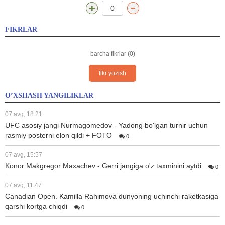
0
FIKRLAR
barcha fikrlar (0)
fikr yozish
O’XSHASH YANGILIKLAR
07 avg, 18:21
UFC asosiy jangi Nurmagomedov - Yadong bo'lgan turnir uchun
rasmiy posterni elon qildi + FOTO
0
07 avg, 15:57
Konor Makgregor Maxachev - Gerri jangiga o'z taxminini aytdi
0
07 avg, 11:47
Canadian Open. Kamilla Rahimova dunyoning uchinchi raketkasiga
qarshi kortga chiqdi
0