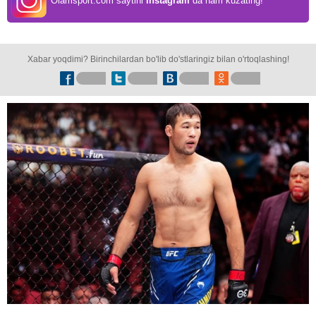
Olamsport.com saytini
Instagram
da ham kuzating!
Xabar yoqdimi? Birinchilardan bo'lib do'stlaringiz bilan o'rtoqlashing!