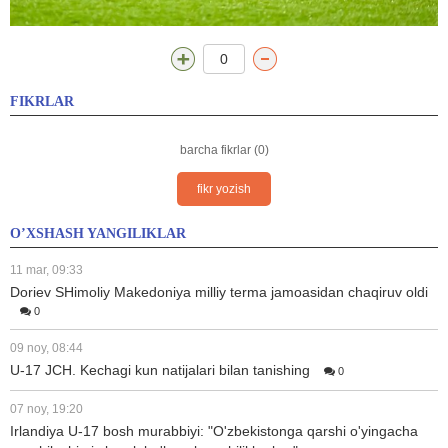
0
FIKRLAR
barcha fikrlar (0)
fikr yozish
O’XSHASH YANGILIKLAR
11 mar, 09:33
Doriev SHimoliy Makedoniya milliy terma jamoasidan chaqiruv oldi
0
09 noy, 08:44
U-17 JCH. Kechagi kun natijalari bilan tanishing
0
07 noy, 19:20
Irlandiya U-17 bosh murabbiyi: "O'zbekistonga qarshi o'yingacha