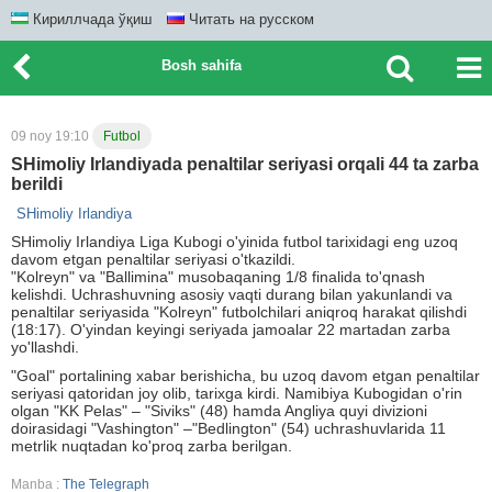
Кириллчада ўқиш
Читать на русском
Bosh sahifa
09 noy 19:10
Futbol
SHimoliy Irlandiyada penaltilar seriyasi orqali 44 ta zarba
berildi
SHimoliy Irlandiya
SHimoliy Irlandiya Liga Kubogi o'yinida futbol tarixidagi eng uzoq
davom etgan penaltilar seriyasi o'tkazildi.
"Kolreyn" va "Ballimina" musobaqaning 1/8 finalida to'qnash
kelishdi. Uchrashuvning asosiy vaqti durang bilan yakunlandi va
penaltilar seriyasida "Kolreyn" futbolchilari aniqroq harakat qilishdi
(18:17). O'yindan keyingi seriyada jamoalar 22 martadan zarba
yo'llashdi.
"Goal" portalining xabar berishicha, bu uzoq davom etgan penaltilar
seriyasi qatoridan joy olib, tarixga kirdi. Namibiya Kubogidan o'rin
olgan "KK Pelas" – "Siviks" (48) hamda Angliya quyi divizioni
doirasidagi "Vashington" –"Bedlington" (54) uchrashuvlarida 11
metrlik nuqtadan ko'proq zarba berilgan.
Manba :
The Telegraph