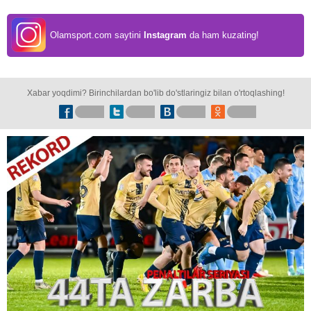
Olamsport.com saytini
Instagram
da ham kuzating!
Xabar yoqdimi? Birinchilardan bo'lib do'stlaringiz bilan o'rtoqlashing!