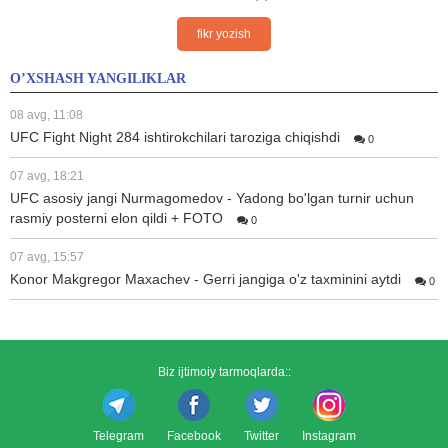
fikr yozish
O’XSHASH YANGILIKLAR
08 avg, 11:08
UFC Fight Night 284 ishtirokchilari taroziga chiqishdi
0
07 avg, 18:21
UFC asosiy jangi Nurmagomedov - Yadong bo'lgan turnir uchun
rasmiy posterni elon qildi + FOTO
0
07 avg, 15:57
Konor Makgregor Maxachev - Gerri jangiga o'z taxminini aytdi
0
Biz ijtimoiy tarmoqlarda::
Telegram
Facebook
Twitter
Instagram