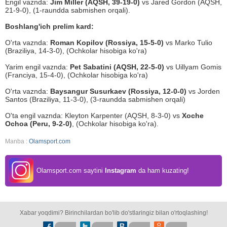
Engil vaznda:
Jim Miller (AQSH, 39-19-0)
vs Jared Gordon (AQSH,
21-9-0), (1-raundda sabmishen orqali).
Boshlang'ich prelim kard:
O'rta vaznda:
Roman Kopilov (Rossiya, 15-5-0)
vs Marko Tulio
(Braziliya, 14-3-0), (Ochkolar hisobiga ko'ra)
Yarim engil vaznda:
Pet Sabatini (AQSH, 22-5-0)
vs Uillyam Gomis
(Franciya, 15-4-0), (Ochkolar hisobiga ko'ra)
O'rta vaznda:
Baysangur Susurkaev (Rossiya, 12-0-0)
vs Jorden
Santos (Braziliya, 11-3-0), (3-raundda sabmishen orqali)
O'ta engil vaznda: Kleyton Karpenter (AQSH, 8-3-0) vs
Xoche
Ochoa (Peru, 9-2-0)
, (Ochkolar hisobiga ko'ra).
Manba :
Olamsport.com
Olamsport.com saytini
Instagram
da ham kuzating!
Xabar yoqdimi? Birinchilardan bo'lib do'stlaringiz bilan o'rtoqlashing!