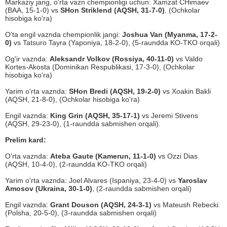
Markaziy jang, o'rta vazn chempionligi uchun: Xamzat CHimaev
(BAA, 15-1-0) vs
SHon Striklend (AQSH, 31-7-0)
, (Ochkolar
hisobiga ko'ra)
O'ta engil vaznda chempionlik jangi:
Joshua Van (Myanma, 17-2-
0)
vs Tatsuro Tayra (Yaponiya, 18-2-0), (5-raundda KO-TKO orqali)
Og'ir vaznda:
Aleksandr Volkov (Rossiya, 40-11-0)
vs Valdo
Kortes-Akosta (Dominikan Respublikasi, 17-3-0), (Ochkolar
hisobiga ko'ra)
Yarim o'rta vaznda:
SHon Bredi (AQSH, 19-2-0)
vs Xoakin Bakli
(AQSH, 21-8-0), (Ochkolar hisobiga ko'ra)
Engil vaznda:
King Grin (AQSH, 35-17-1)
vs Jeremi Stivens
(AQSH, 29-23-0), (1-raundda sabmishen orqali).
Prelim kard:
O'rta vaznda:
Ateba Gaute (Kamerun, 11-1-0)
vs Ozzi Dias
(AQSH, 10-4-0), (2-raundda KO-TKO orqali)
Yarim o'rta vaznda: Joel Alvares (Ispaniya, 23-4-0) vs
Yaroslav
Amosov (Ukraina, 30-1-0)
, (2-raundda sabmishen orqali)
Engil vaznda:
Grant Douson (AQSH, 24-3-1)
vs Mateush Rebecki
(Polsha, 20-5-0), (3-raundda sabmishen orqali)