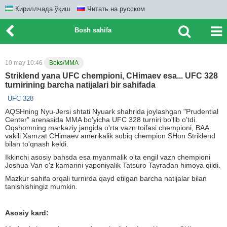
Кириллчада ўқиш
Читать на русском
Bosh sahifa
10 may 10:46
Boks/MMA
Striklend yana UFC chempioni, CHimaev esa... UFC 328
turnirining barcha natijalari bir sahifada
UFC 328
AQSHning Nyu-Jersi shtati Nyuark shahrida joylashgan "Prudential
Center" arenasida MMA bo'yicha UFC 328 turniri bo'lib o'tdi.
Oqshomning markaziy jangida o'rta vazn toifasi chempioni, BAA
vakili Xamzat CHimaev amerikalik sobiq chempion SHon Striklend
bilan to'qnash keldi.
Ikkinchi asosiy bahsda esa myanmalik o'ta engil vazn chempioni
Joshua Van o'z kamarini yaponiyalik Tatsuro Tayradan himoya qildi.
Mazkur sahifa orqali turnirda qayd etilgan barcha natijalar bilan
tanishishingiz mumkin.
Asosiy kard: