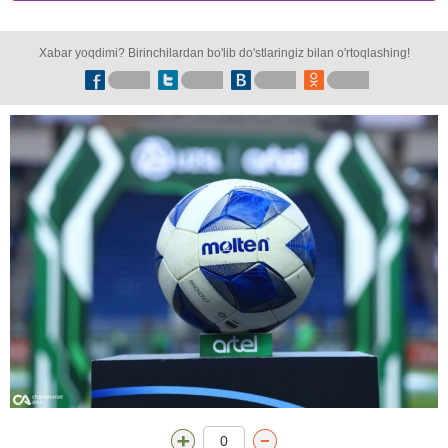
Xabar yoqdimi? Birinchilardan bo'lib do'stlaringiz bilan o'rtoqlashing!
0