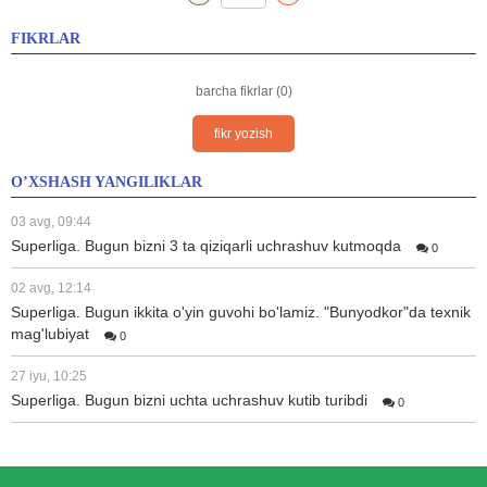
FIKRLAR
barcha fikrlar (0)
fikr yozish
O’XSHASH YANGILIKLAR
03 avg, 09:44
Superliga. Bugun bizni 3 ta qiziqarli uchrashuv kutmoqda
0
02 avg, 12:14
Superliga. Bugun ikkita o'yin guvohi bo'lamiz. "Bunyodkor"da texnik
mag'lubiyat
0
27 iyu, 10:25
Superliga. Bugun bizni uchta uchrashuv kutib turibdi
0