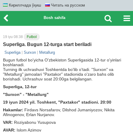
Кириллчада ўқиш
Читать на русском
Bosh sahifa
19 iyu 08:38
Futbol
Superliga. Bugun 12-turga start beriladi
Superliga
Surxon
Metallurg
Bugun futbol bo'yicha O'zbekiston Superligasida 12-tur o'yinlari
boshlanadi.
Turning ilk uchrashuvi Toshkentda bo'lib o'tadi. "Surxon" va
"Metallurg" jamoalari "Paxtakor" stadionida o'zaro bahs olib
borishadi. Uchrashuv soat 20:00ga belgilangan.
Superliga, 12-tur
"Surxon" - "Metallurg"
19 iyun 2024 yil. Toshkent, "Paxtakor" stadioni. 20:00
Hakamlar:
Firdavs Norsafarov, Dilshod Jumaniyozov, Nikita
Afinogenov, Erlan Nurjanov.
VAR:
Roziyabonu Yusupova
AVAR:
Islom Azimov