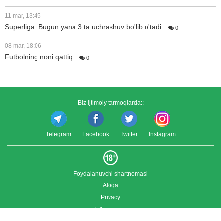
11 mar, 13:45
Superliga. Bugun yana 3 ta uchrashuv bo'lib o'tadi
0
08 mar, 18:06
Futbolning noni qattiq
0
Biz ijtimoiy tarmoqlarda::
Telegram
Facebook
Twitter
Instagram
Foydalanuvchi shartnomasi
Aloqa
Privacy
To'liq versiya