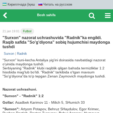
Кириллчада ўқиш
Читать на русском
Bosh sahifa
21 jan 19:01
Futbol
"Surxon" nazorat uchrashuvida "Radnik"ka engildi.
Raqib safida "So'g'diyona" sobiq hujumchisi maydonga
tushdi
Surxon
Radnik
"Surxon" kuni-kecha Antaliya yig'ini doirasida navbatdagi nazorat
o'yinida maydonga tushdi.
Serbiyaning "Radnik" klubi raqiblik qilgan bahsda termizliklar 1:2
hisobida mag'lub bo'ldi. "Radnik" tarkibida o'tgan mavsum
"So'g'diyona"da to'p tepgan Zenan Zaymovich maydonga tushdi.
Nazorat uchrashuvi.
"Surxon" - "Radnik" 1:2
Gollar:
Asadbek Karimov 11 - Milich 5, SHumich 33
"Surxon":
Artyom Potapov, Behruz SHaydulov, Egor Krimec,