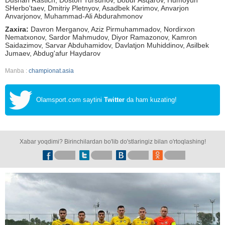
Dushan Rastich, Doston Tursunov, Bobur Asqarov, Humoyun
SHerbo'taev, Dmitriy Pletnyov, Asadbek Karimov, Anvarjon
Anvarjonov, Muhammad-Ali Abdurahmonov
Zaxira:
Davron Merganov, Aziz Pirmuhammadov, Nordirxon
Nematxonov, Sardor Mahmudov, Diyor Ramazonov, Kamron
Saidazimov, Sarvar Abduhamidov, Davlatjon Muhiddinov, Asilbek
Jumaev, Abdug'afur Haydarov
Manba :
championat.asia
Olamsport.com saytini
Twitter
da ham kuzating!
Xabar yoqdimi? Birinchilardan bo'lib do'stlaringiz bilan o'rtoqlashing!