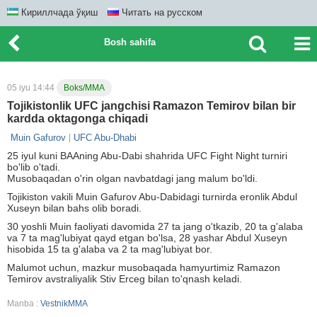
Кириллчада ўқиш
Читать на русском
Bosh sahifa
05 iyu 14:44
Boks/MMA
Tojikistonlik UFC jangchisi Ramazon Temirov bilan bir
kardda oktagonga chiqadi
Muin Gafurov
UFC Abu-Dhabi
25 iyul kuni BAAning Abu-Dabi shahrida UFC Fight Night turniri
bo'lib o'tadi.
Musobaqadan o'rin olgan navbatdagi jang malum bo'ldi.
Tojikiston vakili Muin Gafurov Abu-Dabidagi turnirda eronlik Abdul
Xuseyn bilan bahs olib boradi.
30 yoshli Muin faoliyati davomida 27 ta jang o'tkazib, 20 ta g'alaba
va 7 ta mag'lubiyat qayd etgan bo'lsa, 28 yashar Abdul Xuseyn
hisobida 15 ta g'alaba va 2 ta mag'lubiyat bor.
Malumot uchun, mazkur musobaqada hamyurtimiz Ramazon
Temirov avstraliyalik Stiv Erceg bilan to'qnash keladi.
Manba :
VestnikMMA