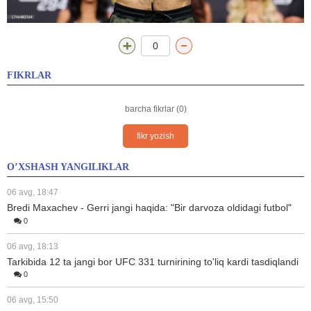
0
FIKRLAR
barcha fikrlar (0)
fikr yozish
O’XSHASH YANGILIKLAR
06 avg, 18:47
Bredi Maxachev - Gerri jangi haqida: "Bir darvoza oldidagi futbol"
0
06 avg, 18:13
Tarkibida 12 ta jangi bor UFC 331 turnirining to'liq kardi tasdiqlandi
0
06 avg, 15:50