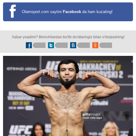
Olamsport.com saytini
Facebook
da ham kuzating!
Xabar yoqdimi? Birinchilardan bo'lib do'stlaringiz bilan o'rtoqlashing!