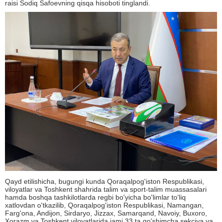
raisi Sodiq Safoevning qisqa hisoboti tinglandi.
Qayd etilishicha, bugungi kunda Qoraqalpog'iston Respublikasi,
viloyatlar va Toshkent shahrida talim va sport-talim muassasalari
hamda boshqa tashkilotlarda regbi bo'yicha bo'limlar to'liq
xatlovdan o'tkazilib, Qoraqalpog'iston Respublikasi, Namangan,
Farg'ona, Andijon, Sirdaryo, Jizzax, Samarqand, Navoiy, Buxoro,
Xorazm va Toshkent viloyatlarida jami 33 ta qo'shimcha sekciya va