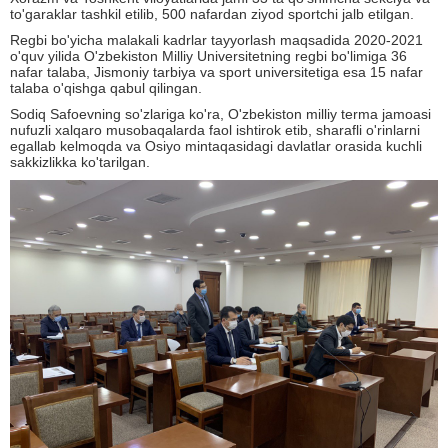
to'garaklar tashkil etilib, 500 nafardan ziyod sportchi jalb etilgan.
Regbi bo'yicha malakali kadrlar tayyorlash maqsadida 2020-2021
o'quv yilida O'zbekiston Milliy Universitetning regbi bo'limiga 36
nafar talaba, Jismoniy tarbiya va sport universitetiga esa 15 nafar
talaba o'qishga qabul qilingan.
Sodiq Safoevning so'zlariga ko'ra, O'zbekiston milliy terma jamoasi
nufuzli xalqaro musobaqalarda faol ishtirok etib, sharafli o'rinlarni
egallab kelmoqda va Osiyo mintaqasidagi davlatlar orasida kuchli
sakkizlikka ko'tarilgan.