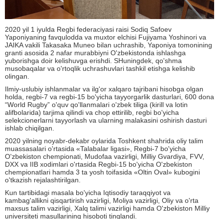
2020 yil 1 iyulda Regbi federaciyasi raisi Sodiq Safoev
Yaponiyaning favqulodda va muxtor elchisi Fujiyama Yoshinori va
JAIKA vakili Takasaka Muneo bilan uchrashib, Yaponiya tomonining
granti asosida 2 nafar murabbiyni O'zbekistonda ishlashga
yuborishga doir kelishuvga erishdi. SHuningdek, qo'shma
musobaqalar va o'rtoqlik uchrashuvlari tashkil etishga kelishib
olingan.
Ilmiy-uslubiy ishlanmalar va ilg'or xalqaro tajribani hisobga olgan
holda, regbi-7 va regbi-15 bo'yicha tayyorgarlik dasturlari, 600 dona
“World Rugby” o'quv qo'llanmalari o'zbek tiliga (kirill va lotin
alifbolarida) tarjima qilindi va chop ettirilib, regbi bo'yicha
selekcionerlarni tayyorlash va ularning malakasini oshirish dasturi
ishlab chiqilgan.
2020 yilning noyabr-dekabr oylarida Toshkent shahrida oliy talim
muassasalari o'rtasida «Talabalar ligasi», Regbi-7 bo'yicha
O'zbekiston chempionati, Mudofaa vazirligi, Milliy Gvardiya, FVV,
DXX va IIB xodimlari o'rtasida Regbi-15 bo'yicha O'zbekiston
chempionatlari hamda 3 ta yosh toifasida «Oltin Oval» kubogini
o'tkazish rejalashtirilgan.
Kun tartibidagi masala bo'yicha Iqtisodiy taraqqiyot va
kambag'allikni qisqartirish vazirligi, Moliya vazirligi, Oliy va o'rta
maxsus talim vazirligi, Xalq talimi vazirligi hamda O'zbekiston Milliy
universiteti masullarining hisoboti tinglandi.