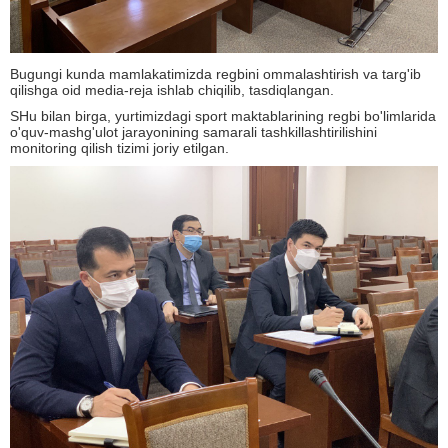
Bugungi kunda mamlakatimizda regbini ommalashtirish va targ'ib
qilishga oid media-reja ishlab chiqilib, tasdiqlangan.
SHu bilan birga, yurtimizdagi sport maktablarining regbi bo'limlarida
o'quv-mashg'ulot jarayonining samarali tashkillashtirilishini
monitoring qilish tizimi joriy etilgan.