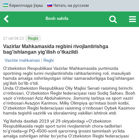
Кириллчада ўқиш
Читать на русском
Bosh sahifa
27 okt 08:23
Regbi
Vazirlar Mahkamasida regbini rivojlantirishga
bag'ishlangan yig'ilish o'tkazildi
Vazirlar mahkamasi
Regbi
O'zbekiston Respublikasi Vazirlar Mahkamasida yurtimizda
sportning regbi turini rivojlantirishda rahbarlarining roli, masuliyati
hamda amalga oshirilayotgan ishlar samaradorligiga bag'ishlangan
yig'ilish bo'lib o'tdi.
Unda O'zbekiston Respublikasi Oliy Majlisi Senati raisining birinchi
o'rinbosari, O'zbekiston Regbi federaciyasi raisi Sodiq Safoev, Bosh
vazir o'rinbosari Aziz Abduhakimov, Jismoniy tarbiya va sport vaziri
o'rinbosari Avazjon Karimov, Milliy Olimpiya qo'mitasi bosh kotibi,
O'zbekiston Regbi federaciyasi raisining o'rinbosari Oybek Kasimov
hamda tegishli vazirlik va idoralarning vakillari ishtirok etdi.
Yig'ilishda dastlab 2019 yil 29 oktyabrdagi «O'zbekiston
Respublikasida regbi sport turini rivojlantirish chora-tadbirlari
to'g'risida»gi PQ-4500-sonli qarorning ijrosini taminlash yo'lida
amalga oshirilgan ishlar bo'yicha O'zbekiston Regbi federaciyasi