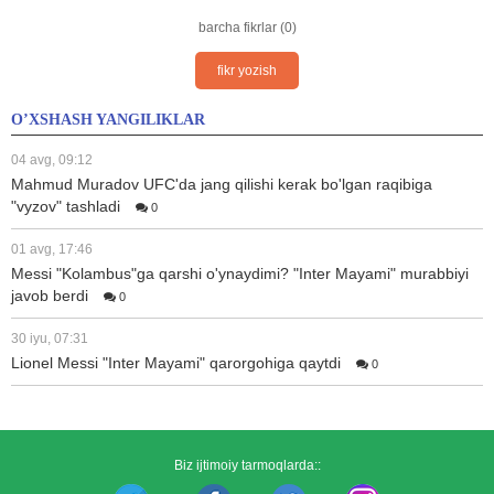
barcha fikrlar (0)
fikr yozish
O’XSHASH YANGILIKLAR
04 avg, 09:12
Mahmud Muradov UFC'da jang qilishi kerak bo'lgan raqibiga
"vyzov" tashladi
0
01 avg, 17:46
Messi "Kolambus"ga qarshi o'ynaydimi? "Inter Mayami" murabbiyi
javob berdi
0
30 iyu, 07:31
Lionel Messi "Inter Mayami" qarorgohiga qaytdi
0
Biz ijtimoiy tarmoqlarda::