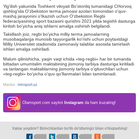
Yig'ilish yakunida Toshkent viloyati Bo'stonliq tumanidagi CHorvoq
qishlog'ida O'zbekiston terma jamoasi azolari tomonidan o'quv-
mashq jarayonini o'tkazish uchun O'zbekiston Regbi
federaciyasining sport bazasini qurishni 2021 yilda tegishli dasturga
kiritish bo'yicha aniq ishlarni amalga oshirish belgilandi.
Takidlash joiz, regbi bo'yicha milliy terma jamoalarning
musobaqalarga munosib tayyorgarlik ko'rishi uchun poytaxtdagi
Milliy Universitet stadionida zamonaviy talablar asosida tamirlash
ishlari amalga oshiriladi.
Malum qilinishicha, yaqin vaqt ichida «teg-regbi» har bir tumanda
bittadan umumtalim maktabining jismoniy tarbiya dasturiga kiritiladi
va tanlangan maktablarning jismoniy tarbiya o'qituvchilari uchun
«teg-regbi» bo'yicha o'quv qo'llanmalari bilan taminlanadi.
Manba :
minsport.uz
Olamsport.com saytini
Instagram
da ham kuzating!
Xabar yoqdimi? Birinchilardan bo'lib do'stlaringiz bilan o'rtoqlashing!