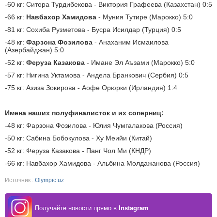
-60 кг: Ситора Турдибекова - Виктория Графеева (Казахстан) 0:5
-66 кг:
Навбахор Хамидова
- Муния Тутире (Марокко) 5:0
-81 кг: Сохиба Рузметова - Бусра Исилдар (Турция) 0:5
-48 кг:
Фарзона Фозилова
- Анаханим Исмаилова
(Азербайджан) 5:0
-52 кг:
Феруза Казакова
- Имане Эл Аъзами (Марокко) 5:0
-57 кг: Нигина Уктамова - Андела Бранкович (Сербия) 0:5
-75 кг: Азиза Зокирова - Аофе Орюрки (Ирландия) 1:4
Имена наших полуфиналисток и их соперниц:
-48 кг: Фарзона Фозилова - Юлия Чумгалакова (Россия)
-50 кг: Сабина Бобокулова - Ху Меийи (Китай)
-52 кг: Феруза Казакова - Панг Чол Ми (КНДР)
-66 кг: Навбахор Хамидова - Альбина Молдажанова (Россия)
Источник :
Olympic.uz
Получайте новости прямо в
Instagram