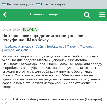
Кириллчада ўқиш
Lotinchada o'qish
Главная страница
14 мар 10:10
Бокс/ММА
Четверо наших представительниц вышли в
полуфинал ЧМ по боксу
Навбахор Хамидова
Сабина Бобокулова
Фарзона Фозилова
Феруза Казакова
Чемпионат мира по боксу среди женщин в Сербии проходит
успешно для представительниц сборной Узбекистана.
По итогам четвертьфинала 4 наших девушек одержали победу
и пробились в полуфинал. Как известно, участники, которые
выходят в этот этап, для себя как минимум обеспечивают
бронзу. Учитывая то, что боксершам Узбекистана пока не
удавалось завоевать 4 награды на первенствах мира, данные
соревнования становятся историческими для отечественной
сборной.
-50 кг:
Сабина Бобокулова
- Златислава Чуканова (Болгария)
5:2