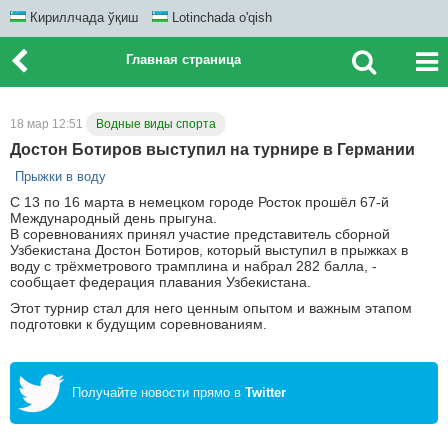
Кириллчада ўқиш
Lotinchada o'qish
Главная страница
18 мар 12:51
Водные виды спорта
Достон Ботиров выступил на турнире в Германии
Прыжки в воду
С 13 по 16 марта в немецком городе Росток прошёл 67-й
Международный день прыгуна.
В соревнованиях принял участие представитель сборной
Узбекистана Достон Ботиров, который выступил в прыжках в
воду с трёхметрового трамплина и набрал 282 балла, -
сообщает федерация плавания Узбекистана.
Этот турнир стал для него ценным опытом и важным этапом
подготовки к будущим соревнованиям.
Получайте новости прямо в
Twitter