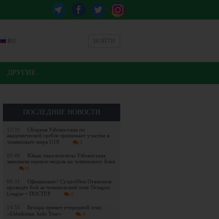
RU
ВОЙТИ
ДРУГИЕ
ПОСЛЕДНИЕ НОВОСТИ
12:31
Сборная Узбекистана по
академической гребле принимает участие в
чемпионате мира U19
0
09:48
Юные тяжелоатлеты Узбекистана
завоевали первую медаль на чемпионате Азии
0
08:31
Официально! Сухроббек Отажонов
проведёт бой за чемпионский пояс Octagon
League + ПОСТЕР
0
14:55
Бухара примет очередной этап
«Uzbekistan Judo Tour»
0