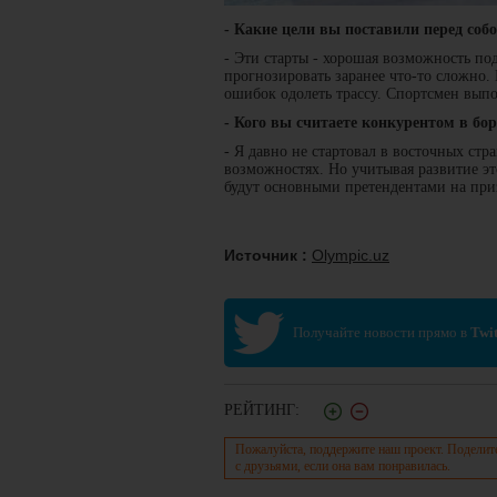
- Какие цели вы поставили перед собо
- Эти старты - хорошая возможность под
прогнозировать заранее что-то сложно.
ошибок одолеть трассу. Спортсмен выпо
- Кого вы считаете конкурентом в бор
- Я давно не стартовал в восточных ст
возможностях. Но учитывая развитие эт
будут основными претендентами на при
Источник :
Olympic.uz
Получайте новости прямо в
Twit
РЕЙТИНГ:
Пожалуйста, поддержите наш проект. Поделит
с друзьями, если она вам понравилась.