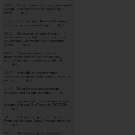
14:19
Наших борцов ждут международный
турнир и учебно-тренировочный сбор в
Китае
0
11:47
Canadian Open. Камилла Рахимова
уступила третьей ракетке мира
0
09:25
Мужская и женская сборные
Узбекистана по регби-7 примут участие в
международных учебно-тренировочных
сборах
0
08:10
Узбекский сумоист одержал
историческую победу над соперником,
который почти втрое тяжелее (ВИДЕО)
0
15:37
Азербайджан изучает опыт
Узбекистана в организации чемпионата мира
по дзюдо
0
11:01
Наши гимнастки выступят на
лицензионном чемпионате мира
0
17:30
Официально: объявлен главный бой
турнира Octagon 91 в Ташкенте (ПОСТЕР)
0
10:05
UFC обновил рейтинги: Нурсултон
Рузибоев поднялся, Богдан Гуськов опустился
0
09:40
Диёра Келдиёрова готовится в