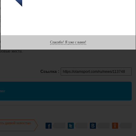
й и что ожидаете от Харбин-2025?
няться на пьедестал почёта. Однако это большой спорт и
 Главное для горнолыжника - это по мере возможности быстро и без
лнивший эти критерии, разумеется может обеспечить себе медаль.
ьбе за медаль?
ранах. Я почти не имею представления о многих спортсменах и их
Спасибо! Я уже с вами!
ого вида спорта в странах, могу отметить, что Южная Корея и Япония
зовые места.
Ссылка :
ter
есь данной новостью