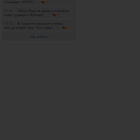
Словении + ФОТО
0
17:24
Лайма Владсон вышла в основную
сетку турнира в Лейпциге
0
14:32
В Ташкенте проходит учебно-
методический сбор "Acro camp"
0
еще новости