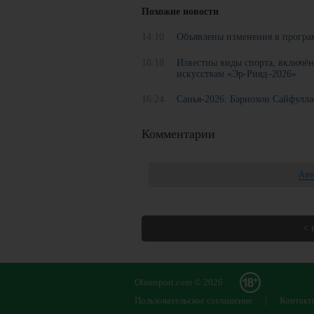
Похожие новости
14:10
Объявлены изменения в програ
18:18
Известны виды спорта, включё
искусствам «Эр-Рияд–2026»
16:24
Санья-2026: Барнохон Сайфулла
Комментарии
Авт
< 
Olamsport.com © 2026
Пользовательское соглашение
|
Контакт