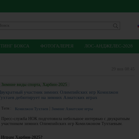
ЙТИНГ БОКСА
ФОТОГАЛЕРЕЯ
ЛОС-АНДЖЕЛЕС-2028
29 янв 08:45
Зимние виды спорта, Харбин-2025
Двукратный участник зимних Олимпийских игр Комилжон
Тухтаев дебютирует на зимних Азиатских играх
Теги :
Комилжон Тухтаев
Зимние Азиатские игры
Пресс-служба НОК подготовила небольшое интервью с двукратным
участником зимних Олимпийских игр Комилжоном Тухтаевым.
м Играм Харбин-2025?