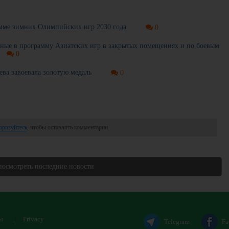
мме зимних Олимпийских игр 2030 года
0
нные в программу Азиатских игр в закрытых помещениях и по боевым
0
ева завоевала золотую медаль
0
оризуйтесь
, чтобы оставлять комментарии
посмотреть последние новости
ы
|
Privacy
Telegram
Fa