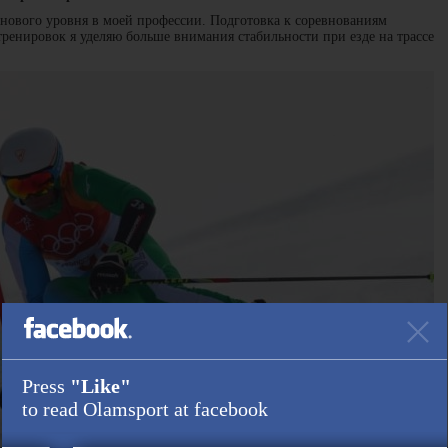
е нового уровня в моей профессии. Подготовка к соревнованиям
ренировок я уделяю больше внимания стабильности при езде на трассе
Press
"Like"
to read Olamsport at facebook