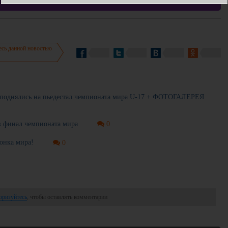
есь данной новостью
я поднялись на пьедестал чемпионата мира U-17 + ФОТОГАЛЕРЕЯ
в финал чемпионата мира
0
онка мира!
0
оризуйтесь
, чтобы оставлять комментарии