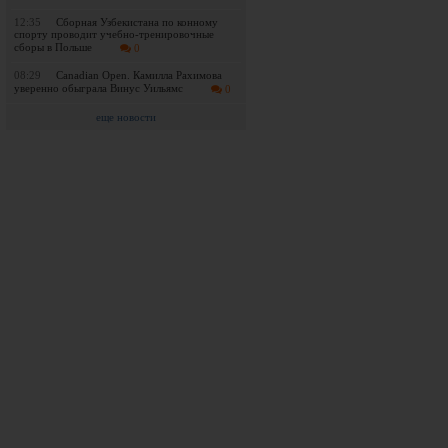
12:35
Сборная Узбекистана по конному
спорту проводит учебно-тренировочные
сборы в Польше
0
08:29
Canadian Open. Камилла Рахимова
уверенно обыграла Винус Уильямс
0
еще новости