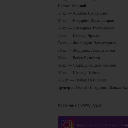
Состав сборной:
57 кг — Асадбек Саидтураев
61 кг — Нодирбек Жуманазаров
65 кг — Санжарбек Рустамбеков
70 кг — Шахзод Ярашев
74 кг — Фазлиддин Насритдинов
79 кг — Жоруллох Абдуфаттохов
86 кг — Бобур Рузибоев
92 кг — Садриддин Даминжонов
97 кг — Шерзод Поёнов
125 кг — Отабек Назирбоев
Тренеры:
Ихтиёр Наврузов, Шавкат Каз
Источник :
UWW_UZB
Получайте новости прямо в
Ins