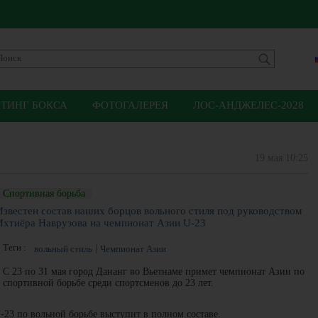
ЙТИНГ БОКСА
ФОТОГАЛЕРЕЯ
ЛОС-АНДЖЕЛЕС-2028
19 мая 10:25
Спортивная борьба
Известен состав наших борцов вольного стиля под руководством
Ихтиёра Наврузова на чемпионат Азии U-23
Теги :
вольный стиль
Чемпионат Азии
С 23 по 31 мая город Дананг во Вьетнаме примет чемпионат Азии по
спортивной борьбе среди спортсменов до 23 лет.
-23 по вольной борьбе выступит в полном составе.