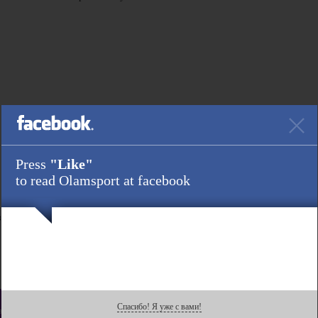
Press
"Like"
to read Olamsport at facebook
аков.
Ссылка :
Спасибо! Я уже с вами!
tagram