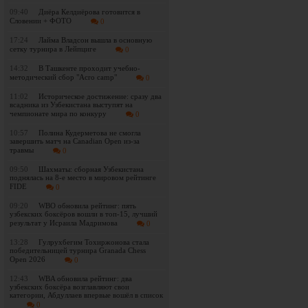
09:40
Диёра Келдиёрова готовится в
Словении + ФОТО
0
17:24
Лайма Владсон вышла в основную
сетку турнира в Лейпциге
0
14:32
В Ташкенте проходит учебно-
методический сбор "Acro camp"
0
11:02
Историческое достижение: сразу два
всадника из Узбекистана выступят на
чемпионате мира по конкуру
0
10:57
Полина Кудерметова не смогла
завершить матч на Canadian Open из-за
травмы
0
09:50
Шахматы: сборная Узбекистана
поднялась на 8-е место в мировом рейтинге
FIDE
0
09:20
WBO обновила рейтинг: пять
узбекских боксёров вошли в топ-15, лучший
результат у Исраила Мадримова
0
13:28
Гулрухбегим Тохиржонова стала
победительницей турнира Granada Chess
Open 2026
0
12:43
WBA обновила рейтинг: два
узбекских боксёра возглавляют свои
категории, Абдуллаев впервые вошёл в список
0