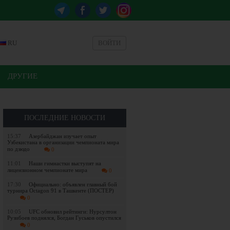
RU
ВОЙТИ
ДРУГИЕ
ПОСЛЕДНИЕ НОВОСТИ
15:37
Азербайджан изучает опыт
Узбекистана в организации чемпионата мира
по дзюдо
0
11:01
Наши гимнастки выступят на
лицензионном чемпионате мира
0
17:30
Официально: объявлен главный бой
турнира Octagon 91 в Ташкенте (ПОСТЕР)
0
10:05
UFC обновил рейтинги: Нурсултон
Рузибоев поднялся, Богдан Гуськов опустился
0