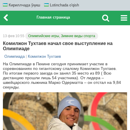
Кириллчада ўқиш
Lotinchada o'qish
Главная страница
13 фев 10:55
Олимпийские игры, Зимние виды спорта
Комилжон Тухтаев начал свое выступление на
Олимпиаде
Олимпиада
Комилжон Тухтаев
На Олимпиаде в Пекине сегодня принимает участие в
соревнованиях по гигантскому слалому Комилжон Тухтаев.
По итогам первого заезда он занял 35 место из 89 ( Всю
дистанцию прошли лишь 54 участника). От лидера –
швейцарского лыжника Марко Одерматта – он отстал на 9,84
секунды.