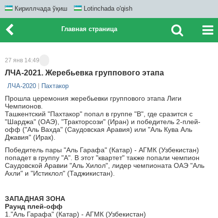
Кириллчада ўқиш
Lotinchada o'qish
Главная страница
27 янв 14:49
ЛЧА-2021. Жеребьевка группового этапа
ЛЧА-2020
Пахтакор
Прошла церемония жеребьевки группового этапа Лиги
Чемпионов.
Ташкентский "Пахтакор" попал в группе "В", где сразится с
"Шарджа" (ОАЭ), "Тракторсози" (Иран) и победитель 2-плей-
офф ("Аль Вахда" (Саудовская Аравия) или "Аль Кува Аль
Джавия" (Ирак).
Победитель пары "Аль Гарафа" (Катар) - АГМК (Узбекистан)
попадет в группу "А". В этот "квартет" также попали чемпион
Саудовской Аравии "Аль Хилол", лидер чемпионата ОАЭ "Аль
Ахли" и "Истиклол" (Таджикистан).
ЗАПАДНАЯ ЗОНА
Раунд плей-офф
1."Аль Гарафа" (Катар) - АГМК (Узбекистан)