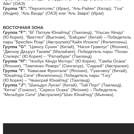
Айн" (ОАЭ)
Группа
"E":
"Персеполис" (Иран), "Аль-Райян" (Катар), "Гоа"
(Индия), "Аль Вахда" (ОАЭ) или "Аль Завра" (Ирак)
ВОСТОЧНАЯ ЗОНА
Группа "F":
"БГ Патхум Юнайтед" (Таиланд), "Ульсан Хёндэ"
(Ю.Корея), "Виеттел" (Вьетнам), "Бэйцзин" (Китай) – Победитель
пары "Брисбен Роар" (Австралия)/"Кайя Илоило" (Филиппины).
Группа "G"
: "Цзянсу Сунин" (Китай), "Нагоя Грампус" (Япония),
"Джохор Даърул Такзим" (Малайзия), Победитель пары "Похан
Стилерс" (Ю.Корея) – "Ратчабури" (Таиланд).
Группа "H":
"Чонбук Хёндэ Моторс" (Ю.Корея), "Гамба Осака"
(Япония), "Тампинес Роверс" (Сингапур), "Сидней" (Австралия).
Группа "I"
:
"Кавасаки Фронтале" (Япония), "Гуанчжоу" (Китай),
"Юнайтед Сити" (Филиппины), Победитель пары "Тэгу"
(Ю.Корея) – "Чианграй Юнайтед" (Таиланд).
Группа "J":
"Шаньдун Лунэн" (Китай), "Тай Порт" (Таиланд),
"Китчи" (Гонконг), "Сересо Осака" (Япония) – Победитель
"Мельбурн Сити" (Австралия)/"Шан Юнайтед" (Мьянма).