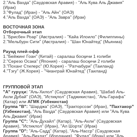
2."Аль Вахда" (Саудовская Аравия) - "Аль Кува Аль Джавия"
(Ирак)
3."Фулад" (Иран) - "Аль Айн" (ОАЭ)
4."Аль Вахда" (ОАЭ) - "Аль Завра" (Ирак)
ВОСТОЧНАЯ ЗОНА
Отборочный этап
1."Брисбен Роар" (Австралия) - "Кайа Илоило" (Филиппины)
2."Мельбурн Сити" (Австралия) - "Шан Юнайтед" (Мьянма)
Раунд плей-офф
1."Бейжинг Гоан" (Китай) - саралаш босқичи 1 ғолиби
2."Серезо Осака" (Япония) - саралаш босқичи 2 ғолиби
3."Поханг Стилерс" (Ю.Корея) - "Ратчабури" (Таиланд)
4."Тэгу" (Ж.Корея) - "Чианграй Юнайтед" (Таиланд)
ГРУППОВОЙ ЭТАП
"А" гуруҳи:
"Аль-Хилол" (Саудовская Аравия), "Шабаб Аль-
Ахли Дубай" (ОАЭ), "Истиқлол" (Таджикистан), "Аль-Гарафа"
(Катар) или
АГМК (Узбекистан)
Группа "B":
"Шарджа" (ОАЭ), "Тракторсози" (Иран),
"Пахтакор"
(Узбекистан),
"Аль Ваҳда" (Саудовская Аравия) или "Аль Кува
Аль Джавия" (Ирак)
Группа
"C":
"Аль-Духайл" (Катар), "Аль-Ахли" (Саудовская
Аравия), "Истиклол" (Иран), "Ал Шорта" (Ирак)
Группа
"D":
"Аль-Садд" (Катар), "Аль-Насср" (Саудовская
Аравия), "Аль-Вихдат" (Иордания), "Фулад" (Иран) или "Аль