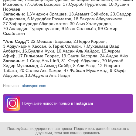
Мозговой, 77.Ойбек Бозоров, 17.Сухроб Нуруллоев, 10.Хусайн
Норчаев
Запасные
: 1.Умиджон Эргашев, 13.Азамат Сойибов, 23.Сардор
Садуллаев, 6.Муродбек Рахматов, 18.Бахром Абдурахимов,
27.Зафармуродж Абдирахматов, 30.Азиз Холмуродов,
70.Аслиддин Турсунпулатов, 9.Иван Соловьёв, 99.Семир
Смайлагич
"Аль Садд":
22.Мешаал Баршам, 2.Педро Коррея,
3.Абдулкарим Хассан, 6.Тарик Салмон, 7.Мухаммад Ваад
Албаяти, 16.Буалим Хухи, 10.Хасан Аль Хайдос, 15.Акром
Афиф, 17.Гильерме Торрес, 19.Санти Касорла, 24.Андре Айю
Запасные
: 1.Саад Аль Шиб, 31.Юсуф Абдуллох, 70.Мусааб
Хидир Мухаммад, 4.Ахмад Сайёр, 8.Али Асад, 12.Родриго
Табата, 20.Салим Аль Хажри, 47.Файсал Мухаммад, 9.Юсуф
Абдурисаг, 13.Абдулла Аль Язиди
Источник :
olamsport.com
Получайте новости прямо в
Instagram
Пожалуйста, поддержите наш проект. Поделитесь данной новостью с
друзьями, если она вам понравилась.