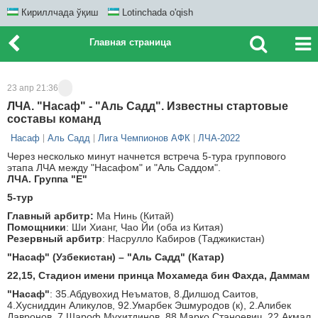
Кириллчада ўқиш
Lotinchada o'qish
Главная страница
23 апр 21:36
ЛЧА. "Насаф" - "Аль Садд". Известны стартовые
составы команд
Насаф
Аль Садд
Лига Чемпионов АФК
ЛЧА-2022
Через несколько минут начнется встреча 5-тура группового
этапа ЛЧА между "Насафом" и "Аль Саддом".
ЛЧА. Группа "E"
5-тур
Главный арбитр:
Ма Нинь (Китай)
Помощники
: Ши Хианг, Чао Йи (оба из Китая)
Резервный арбитр
: Насрулло Кабиров (Таджикистан)
"Насаф" (Узбекистан) – "Аль Садд" (Катар)
22,15, Стадион имени принца Мохамеда бин Фахда, Даммам
"Насаф"
: 35.Абдувохид Неъматов, 8.Дилшод Саитов,
4.Хусниддин Аликулов, 92.Умарбек Эшмуродов (к), 2.Алибек
Давронов, 7.Шароф Мухитдинов, 88.Марко Станоевич, 22.Акмал