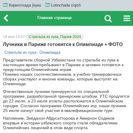
Кириллчада ўқиш
Lotinchada o'qish
Главная страница
19 июл 14:07
Стрельба из лука, Париж-2024
Лучники в Париже готовятся к Олимпиаде + ФОТО
Стрельба из лука
Олимпиада
Представители сборной Узбекистана по стрельбе из лука в
настоящее время пребывают в Париже и активно готовятся к
предстоящим Олимпийским играм.
Помимо наших соотечественников, в учебно-тренировочных
сборах участвуют и многие команды, которые выступят на
Олимпиаде.
Отечественные лучники тренируются по специальной
программе, разработанной тренерским штабом. УТС продлятся
до 22 июля, а 23 июля атлеты расположатся в Олимпийском
городке. Согласно программе Олимпийских игр, наши лучники
25 июля начнут своё участие в квалификационном туре.
Напомним, Зиёдахон Абдусатторова и Амирхон Содиков
впервые в истории узбекского спорта стали обладателями
Олимпийских лицензий в этом виде спорта.