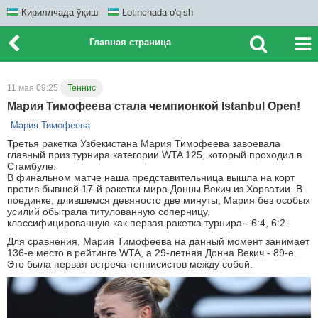
Кириллчада ўқиш
Lotinchada o'qish
Главная страница
11 мая 09:25
Теннис
Мария Тимофеева стала чемпионкой Istanbul Open!
Мария Тимофеева
Третья ракетка Узбекистана Мария Тимофеева завоевала
главный приз турнира категории WTA 125, который проходил в
Стамбуле.
В финальном матче наша представительница вышла на корт
против бывшей 17-й ракетки мира Донны Векич из Хорватии. В
поединке, длившемся девяносто две минуты, Мария без особых
усилий обыграла титулованную соперницу,
классифицированную как первая ракетка турнира - 6:4, 6:2.
Для сравнения, Мария Тимофеева на данный момент занимает
136-е место в рейтинге WTA, а 29-летняя Донна Векич - 89-е.
Это была первая встреча теннисистов между собой.