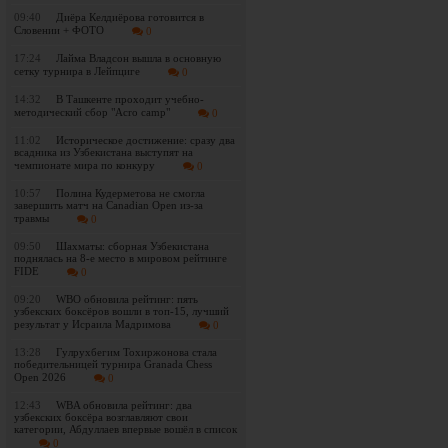
09:40
Диёра Келдиёрова готовится в
Словении + ФОТО
0
17:24
Лайма Владсон вышла в основную
сетку турнира в Лейпциге
0
14:32
В Ташкенте проходит учебно-
методический сбор "Acro camp"
0
11:02
Историческое достижение: сразу два
всадника из Узбекистана выступят на
чемпионате мира по конкуру
0
10:57
Полина Кудерметова не смогла
завершить матч на Canadian Open из-за
травмы
0
09:50
Шахматы: сборная Узбекистана
поднялась на 8-е место в мировом рейтинге
FIDE
0
09:20
WBO обновила рейтинг: пять
узбекских боксёров вошли в топ-15, лучший
результат у Исраила Мадримова
0
13:28
Гулрухбегим Тохиржонова стала
победительницей турнира Granada Chess
Open 2026
0
12:43
WBA обновила рейтинг: два
узбекских боксёра возглавляют свои
категории, Абдуллаев впервые вошёл в список
0