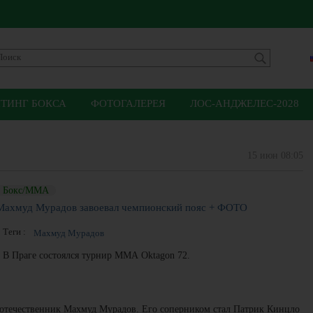
ЙТИНГ БОКСА
ФОТОГАЛЕРЕЯ
ЛОС-АНДЖЕЛЕС-2028
15 июн 08:05
Бокс/ММА
Махмуд Мурадов завоевал чемпионский пояс + ФОТО
Теги :
Махмуд Мурадов
В Праге состоялся турнир ММА Oktagon 72.
соотечественник Махмуд Мурадов. Его соперником стал Патрик Кинцло