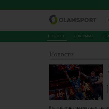
НОВОСТИ
БОКС/ММА
РЕ
Новости
В co-main event в октагон вышел наш 