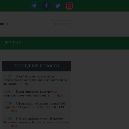
RU
ВОЙТИ
ДРУГИЕ
ПОСЛЕДНИЕ НОВОСТИ
15:37
Азербайджан изучает опыт
Узбекистана в организации чемпионата мира
по дзюдо
0
11:01
Наши гимнастки выступят на
лицензионном чемпионате мира
0
17:30
Официально: объявлен главный бой
турнира Octagon 91 в Ташкенте (ПОСТЕР)
0
10:05
UFC обновил рейтинги: Нурсултон
Рузибоев поднялся, Богдан Гуськов опустился
0