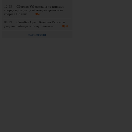
12:35
Сборная Узбекистана по конному
спорту проводит учебно-тренировочные
сборы в Польше
0
08:29
Canadian Open. Камилла Рахимова
уверенно обыграла Винус Уильямс
0
еще новости