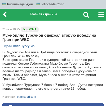
Кириллчада ўқиш
Lotinchada o'qish
Главная страница
21 июн 10:25
Бокс/ММА
Мужибилло Турсунов одержал вторую победу на
Гран-при WBC
Мужибилло Турсунов
В Саудовской Аравии в Эр-Рияде состоялся очередной этап
Гран-при WBC по боксу.
Во втором этапе Гран-при в суперлегкой категории на ринг
поднялся боксер Узбекистана Мужибилло Турсунов. Его
соперником стал аргентинец Алан Иезекиль Дутра. Бой длился
полные шесть раундов и завершился победой Турсунова по
очкам. Таким образом, Мужибилло вышел в четвертьфинал
Гран-при WBC.
У Мужибилло Турсунова 7 боев и 7 побед. Алан Дутра потерпел
первое поражение, на его счету есть также 16 побед.
Источник :
olamsport.com