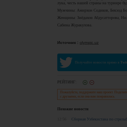
лука, честь нашей страны на турнире б
Мужчины: Амирхон Содиков, Бекзод Б
Женщины: Зиёдахон Абдусатторова, Ни
Сабина Журакулова.
Источник :
olympic.uz
Получайте новости прямо в
Twit
РЕЙТИНГ:
Пожалуйста, поддержите наш проект. Поделит
с друзьями, если она вам понравилась.
Похожие новости
12:56
Сборная Узбекистана по стрель