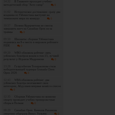
14:32
В Ташкенте проходит учебно-
методический сбор "Acro camp"
0
11:02
Историческое достижение: сразу два
всадника из Узбекистана выступят на
чемпионате мира по конкуру
0
10:57
Полина Кудерметова не смогла
завершить матч на Canadian Open из-за
травмы
0
09:50
Шахматы: сборная Узбекистана
поднялась на 8-е место в мировом рейтинге
FIDE
0
09:20
WBO обновила рейтинг: пять
узбекских боксёров вошли в топ-15, лучший
результат у Исраила Мадримова
0
13:28
Гулрухбегим Тохиржонова стала
победительницей турнира Granada Chess
Open 2026
0
12:43
WBA обновила рейтинг: два
узбекских боксёра возглавляют свои
категории, Абдуллаев впервые вошёл в список
0
12:35
Сборная Узбекистана по конному
спорту проводит учебно-тренировочные
сборы в Польше
0
08:29
Canadian Open. Камилла Рахимова
уверенно обыграла Винус Уильямс
0