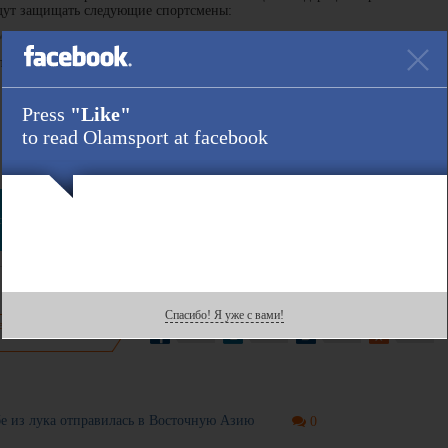
удут защищать следующие спортсмены:
обораджабов, Мухаммадкодир Эргашев, Уткиржон Хошимов.
луфар Хамроева, Малика Анваржонова,
Press
"Like"
to read Olamsport at facebook
Ссылка :
ter
Спасибо! Я уже с вами!
есь данной новостью
бе из лука отправилась в Восточную Азию
0