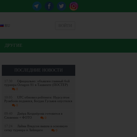
RU
ВОЙТИ
ДРУГИЕ
ПОСЛЕДНИЕ НОВОСТИ
17:30
Официально: объявлен главный бой
турнира Octagon 91 в Ташкенте (ПОСТЕР)
0
10:05
UFC обновил рейтинги: Нурсултон
Рузибоев поднялся, Богдан Гуськов опустился
0
09:40
Диёра Келдиёрова готовится в
Словении + ФОТО
0
17:24
Лайма Владсон вышла в основную
сетку турнира в Лейпциге
0