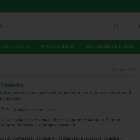
ЙТИНГ БОКСА
ФОТОГАЛЕРЕЯ
ЛОС-АНДЖЕЛЕС-2028
04 июн 12:09
Гимнастика
Наши спортсмены выступят на чемпионате Азии по спортивной
гимнастике
Теги :
Спортивная гимнастика
Завтра в корейском городе Чечхон стартует чемпионат Азии по
спортивной гимнастике среди мужчин.
ели 20 государств. Напомним, Узбекистан представят: сеньоры -