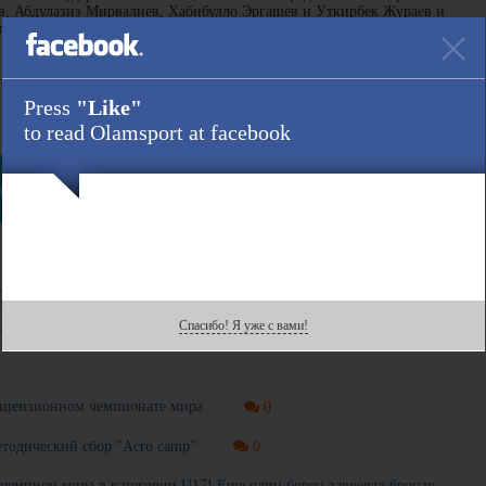
, Абдулазиз Мирвалиев, Хабибулло Эргашев и Уткирбек Жураев и
ов и Сарвар Абулфаизов, - сообщает федерация гимнастики
Press
"Like"
Ссылка :
to read Olamsport at facebook
egram
есь данной новостью
Спасибо! Я уже с вами!
лицензионном чемпионате мира
0
тодический сбор "Acro camp"
0
чемпион мира в категории U17! Еще один борец завоевал бронзу