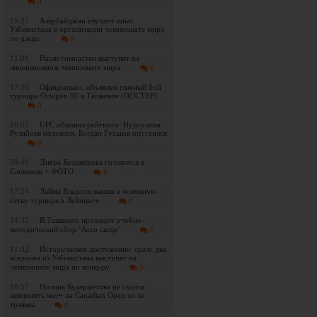
0
15:37
Азербайджан изучает опыт
Узбекистана в организации чемпионата мира
по дзюдо
0
11:01
Наши гимнастки выступят на
лицензионном чемпионате мира
0
17:30
Официально: объявлен главный бой
турнира Octagon 91 в Ташкенте (ПОСТЕР)
0
10:05
UFC обновил рейтинги: Нурсултон
Рузибоев поднялся, Богдан Гуськов опустился
0
09:40
Диёра Келдиёрова готовится в
Словении + ФОТО
0
17:24
Лайма Владсон вышла в основную
сетку турнира в Лейпциге
0
14:32
В Ташкенте проходит учебно-
методический сбор "Acro camp"
0
11:02
Историческое достижение: сразу два
всадника из Узбекистана выступят на
чемпионате мира по конкуру
0
10:57
Полина Кудерметова не смогла
завершить матч на Canadian Open из-за
травмы
0