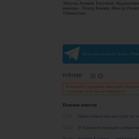
Абдулла Азимов, Расулжон Абдурахимов
юниоры - Тимур Камаев, Мансур Рахмат
Узбекистана.
Получайте новости прямо в
Tel
РЕЙТИНГ:
Пожалуйста, поддержите наш проект. Поделит
с друзьями, если она вам понравилась.
Похожие новости
11:01
Наши гимнастки выступят на 
14:32
В Ташкенте проходит учебно-ме
07:56
Буниёд Хасанов — двукратный 