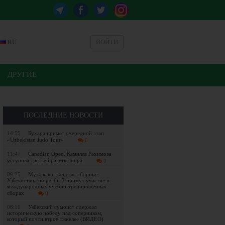
RU
ВОЙТИ
ДРУГИЕ
ПОСЛЕДНИЕ НОВОСТИ
14:55
Бухара примет очередной этап
«Uzbekistan Judo Tour»
0
11:47
Canadian Open. Камилла Рахимова
уступила третьей ракетке мира
0
09:25
Мужская и женская сборные
Узбекистана по регби-7 примут участие в
международных учебно-тренировочных
сборах
0
08:10
Узбекский сумоист одержал
историческую победу над соперником,
который почти втрое тяжелее (ВИДЕО)