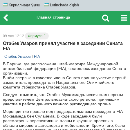
Кириллчада ўқиш
Lotinchada o'qish
Главная страница
09 мая 12:12
Формула-1
Отабек Умаров принял участие в заседании Сената
FIA
Отабек Умаров
FIA
В Париже, где расположена штаб-квартира Международной
автомобильной федерации (FIA), состоялось заседание Сената
организации.
В нём впервые в качестве члена Сената принял участие первый
заместитель председателя Национального Олимпийского
комитета Узбекистана Отабек Умаров.
Следует отметить, что Отабек Мухаммадалиевич стал первым
представителем Центральноазиатского региона, принявшим
участие в работе данного важного руководящего органа.
Мероприятие прошло под председательством президента FIA
Мохаммеда бен Сулайема. В ходе заседания были
рассмотрены перспективные планы и крупные проекты в
области мирового автоспорта и мобильности. Кроме того, были