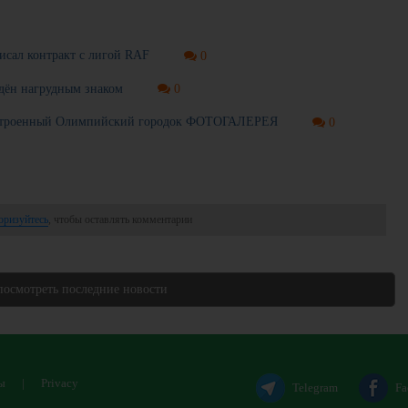
исал контракт с лигой RAF
0
дён нагрудным знаком
0
остроенный Олимпийский городок ФОТОГАЛЕРЕЯ
0
оризуйтесь
, чтобы оставлять комментарии
посмотреть последние новости
ы
|
Privacy
Telegram
Fa