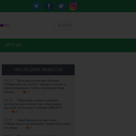
RU
ВОЙТИ
ДРУГИЕ
ПОСЛЕДНИЕ НОВОСТИ
09:25
Мужская и женская сборные
Узбекистана по регби-7 примут участие в
международных учебно-тренировочных
сборах
0
08:10
Узбекский сумоист одержал
историческую победу над соперником,
который почти втрое тяжелее (ВИДЕО)
0
15:37
Азербайджан изучает опыт
Узбекистана в организации чемпионата мира
по дзюдо
0