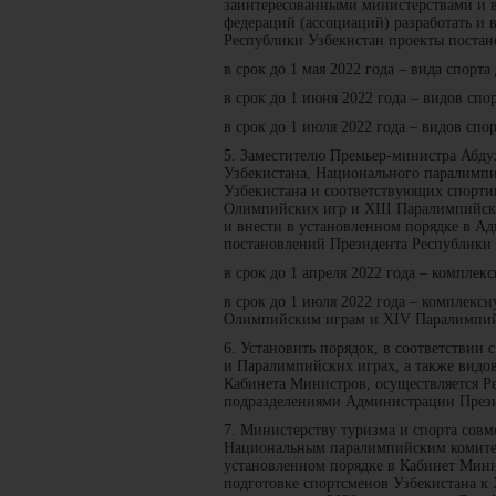
заинтересованными министерствами и в
федераций (ассоциаций) разработать и
Республики Узбекистан проекты постан
в срок до 1 мая 2022 года – вида спорта
в срок до 1 июня 2022 года – видов спо
в срок до 1 июля 2022 года – видов спо
5. Заместителю Премьер-министра Абду
Узбекистана, Национального паралимпи
Узбекистана и соответствующих спорти
Олимпийских игр и XIII Паралимпийских
и внести в установленном порядке в А
постановлений Президента Республики
в срок до 1 апреля 2022 года – комплек
в срок до 1 июля 2022 года – комплек
Олимпийским играм и XIV Паралимпийс
6. Установить порядок, в соответствии
и Паралимпийских играх, а также видо
Кабинета Министров, осуществляется Р
подразделениями Администрации Прези
7. Министерству туризма и спорта сов
Национальным паралимпийским комитето
установленном порядке в Кабинет Мини
подготовке спортсменов Узбекистана 