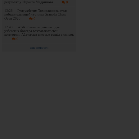
результат у Исраила Мадримова
0
13:28
Гулрухбегим Тохиржонова стала
победительницей турнира Granada Chess
Open 2026
0
12:43
WBA обновила рейтинг: два
узбекских боксёра возглавляют свои
категории, Абдуллаев впервые вошёл в список
0
еще новости