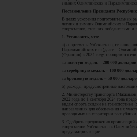
зимних Олимпийских и Паралимпийски
Постановление Президента Республик
В целях ускорения подготовительных ра
летних и зимних Олимпийских и Парал
спортсменов, ставших победителями и 
1. Установить, что:
а) спортсмены Узбекистана, ставшие п
Паралимпийских игр (далее – Олимпий
(Франция) в 2024 году, поощряются е
за золотую медаль – 200 000 долларо
за серебряную медаль – 100 000 дол
за бронзовую медаль – 50 000 долла
б) расходы, предусмотренные настоящим
2. Министерству транспорта (Махкамов 
2022 года по 1 сентября 2024 года пр
видам спорта скидки на транспортные 
направлениях для обеспечения их участ
проводимых на территории республики
3. Одобрить предложения организаций-
спортсменов Узбекистана к Олимпийски
предусматривающие: