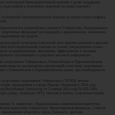
ние спонсорской благотворительной помощи в целях поддержки
я подготовкой к получению лицензий на право участия в
;
е спонсорской благотворительной помощи на основе плана-графика,
ией;
Национального олимпийского комитета Узбекистана, Национального
, спортивных федераций (ассоциаций) о рациональном, экономном,
выделенных им средств.
рганизаций-спонсоров в месячный срок принять решения о выплате
рской благотворительной помощи на основе утвержденного плана-
троль за рациональным, экономным, эффективным и целевым
зультаты опубликовать в средствах массовой информации.
вке спортсменов Узбекистана к Олимпийским и Паралимпийским
инять меры по награждению организаций-спонсоров, показавших
овки к Олимпийским и Паралимпийским играм, при необходимости
е подготовки спортсменов Узбекистана к XXXIII летним
грам, проводимым в городе Париже (Франция) в 2024 году,
та Республики Узбекистан от 5 ноября 2021 года № ПП–5281,
орта дзюдо, таэквондо (WT), тяжелая атлетика, спортивная борьба,
кимову А. совместно с Национальным олимпийским комитетом
йским комитетом Узбекистана, Министерством финансов, Советом
 хокимиятами областей и города Ташкента, другими