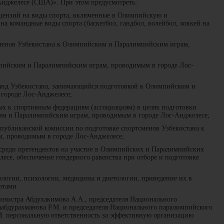
Анджелесе (США)». При этом предусмотреть:
ицензий на виды спорта, включенные в Олимпийскую и
а командные виды спорта (баскетбол, гандбол, волейбол, хоккей на
сменов Узбекистана к Олимпийским и Паралимпийским играм,
мпийским и Паралимпийским играм, проводимым в городе Лос-
анд Узбекистана, занимающийся подготовкой к Олимпийским и
городе Лос-Анджелесе;
ых к спортивным федерациям (ассоциациям) в целях подготовки
им и Паралимпийским играм, проводимым в городе Лос-Анджелесе;
спубликанской комиссии по подготовке спортсменов Узбекистана к
, проводимым в городе Лос-Анджелесе;
среди претендентов на участие в Олимпийских и Паралимпийских
есе, обеспечение гендерного равенства при отборе и подготовке
логии, психологии, медицины и диетологии, приведение их в
ртами.
министра Абдухакимова А.А., председателя Национального
абдурахманова Р.М. и председателя Национального паралимпийского
. персональную ответственность за эффективную организацию