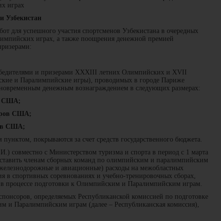
х играх
и Узбекистан
бот для успешного участия спортсменов Узбекистана в очередных
импийских играх, а также поощрения денежной премией
призерами:
обедителями и призерами XXXIII летних Олимпийских и XVII
ские и Паралимпийские игры), проводимых в городе Париже
диновременным денежным вознаграждением в следующих размерах:
в США;
ларов США;
ров США;
 пунктом, покрываются за счет средств государственного бюджета.
И.) совместно с Министерством туризма и спорта в период с 1 марта
едоставить членам сборных команд по олимпийским и паралимпийским
(железнодорожные и авиационные) расходы на межобластных
ия в спортивных соревнованиях и учебно-тренировочных сборах,
 в процессе подготовки к Олимпийским и Паралимпийским играм.
спонсоров, определяемых Республиканской комиссией по подготовке
м и Паралимпийским играм (далее – Республиканская комиссия),