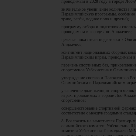
проводимым в 2028 году в городе Лос-
значительное увеличение количества л
Паралимпийскую программы, особенно н
траве, регби, водное поло и другие);
программу отбора и подготовки спорт
проводимым в городе Лос-Анджелесе;
целевые показатели подготовки к Оли
Анджелесе;
контингент национальных сборных ком
Паралимпийским играм, проводимым в 
перечень спортивных баз, прикрепленн
спортсменов Узбекистана к Олимпийск
утверждение состава и Положения о Ре
Олимпийским и Паралимпийским играм
увеличение доли женщин-спортсменок 
играх, проводимых в городе Лос-Анджел
спортсменов;
совершенствование спортивной фармако
соответствие с международными станда
8. Возложить на заместителя Премьер-
олимпийского комитета Узбекистана Ша
комитета Узбекистана Ташходжаева М.М
исполнения настоящего постановления.