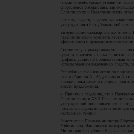
создание необходимых условий и оказа
спортсменов Узбекистана, занимающихс
Олимпийских и Паралимпийских играх
выплату средств, выделенных в качеств
утвержденного Республиканской комисс
заслушивание ежеквартальных отчетов 
паралимпийского комитета Узбекистана
эффективном и целевом использовании 
Соответствующим органам управления о
средств, выделенных в качестве спонсо
графика, установить общественный кон
использованием выделенных средств, ре
Республиканской комиссии по подгото
играм (Арипов А., Абдухакимов А.) пр
высокие показатели в процессе подгот
внести предложения.
4. Принять к сведению, что в Программ
Олимпийским и XVII Паралимпийским и
утвержденной постановлением Президен
поставлена задача по развитию видов сп
настольный теннис.
Заместителю Премьер-министра Абдуха
Узбекистана, Национальным паралимпи
Министров Республики Каракалпакстан,