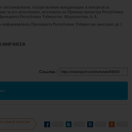
о постановления, осуществление координации и контроля за
нных за его исполнение, возложить на Премьер-министра Республики
Президента Республики Узбекистан Абдувахитова А.А.
р информировать Президента Республики Узбекистан ежегодно до 1
 Ш.МИРЗИЁЕВ
Ссылка :
ter
есь данной новостью