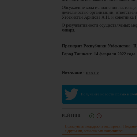
Обсуждение хода исполнения настоящег
деятельностью организаций, ответстве
Узбекистан Арипова А.Н. и советника 
О результативности осуществляемых ме
января.
Президент Республики Узбекистан
Город Ташкент, 14 февраля 2022 года.
Источник :
uza.uz
Получайте новости прямо в
Twit
РЕЙТИНГ:
Пожалуйста, поддержите наш проект. Поделит
с друзьями, если она вам понравилась.