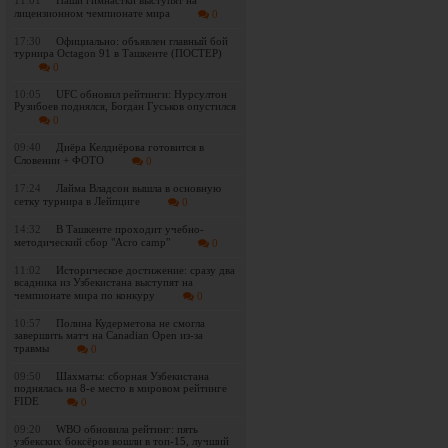
11:01
Наши гимнастки выступят на
лицензионном чемпионате мира
0
17:30
Официально: объявлен главный бой
турнира Octagon 91 в Ташкенте (ПОСТЕР)
0
10:05
UFC обновил рейтинги: Нурсултон
Рузибоев поднялся, Богдан Гуськов опустился
0
09:40
Диёра Келдиёрова готовится в
Словении + ФОТО
0
17:24
Лайма Владсон вышла в основную
сетку турнира в Лейпциге
0
14:32
В Ташкенте проходит учебно-
методический сбор "Acro camp"
0
11:02
Историческое достижение: сразу два
всадника из Узбекистана выступят на
чемпионате мира по конкуру
0
10:57
Полина Кудерметова не смогла
завершить матч на Canadian Open из-за
травмы
0
09:50
Шахматы: сборная Узбекистана
поднялась на 8-е место в мировом рейтинге
FIDE
0
09:20
WBO обновила рейтинг: пять
узбекских боксёров вошли в топ-15, лучший