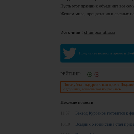
Пусть этот праздник объединит все семь
Желаем мира, процветания и светлых н
Источник :
championat.asia
Получайте новости прямо в
Twit
РЕЙТИНГ:
Пожалуйста, поддержите наш проект. Поделит
с друзьями, если она вам понравилась.
Похожие новости
11:57
Бекзод Курбанов готовится к ф
18:10
Всадник Узбекистана стал приз