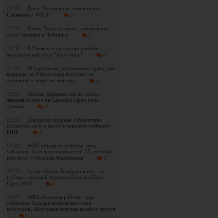
09:40
Диёра Келдиёрова готовится в
Словении + ФОТО
0
17:24
Лайма Владсон вышла в основную
сетку турнира в Лейпциге
0
14:32
В Ташкенте проходит учебно-
методический сбор "Acro camp"
0
11:02
Историческое достижение: сразу два
всадника из Узбекистана выступят на
чемпионате мира по конкуру
0
10:57
Полина Кудерметова не смогла
завершить матч на Canadian Open из-за
травмы
0
09:50
Шахматы: сборная Узбекистана
поднялась на 8-е место в мировом рейтинге
FIDE
0
09:20
WBO обновила рейтинг: пять
узбекских боксёров вошли в топ-15, лучший
результат у Исраила Мадримова
0
13:28
Гулрухбегим Тохиржонова стала
победительницей турнира Granada Chess
Open 2026
0
12:43
WBA обновила рейтинг: два
узбекских боксёра возглавляют свои
категории, Абдуллаев впервые вошёл в список
0