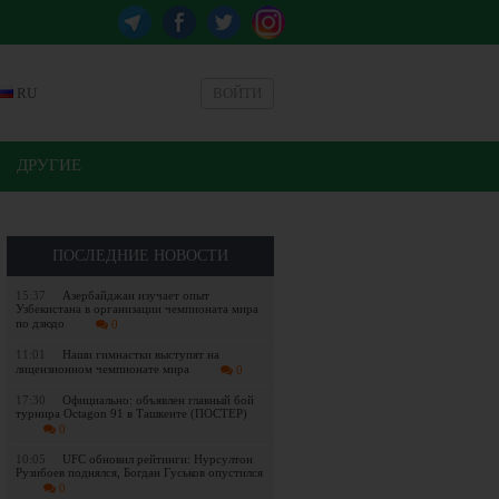
RU
ВОЙТИ
ДРУГИЕ
ПОСЛЕДНИЕ НОВОСТИ
15:37
Азербайджан изучает опыт
Узбекистана в организации чемпионата мира
по дзюдо
0
11:01
Наши гимнастки выступят на
лицензионном чемпионате мира
0
17:30
Официально: объявлен главный бой
турнира Octagon 91 в Ташкенте (ПОСТЕР)
0
10:05
UFC обновил рейтинги: Нурсултон
Рузибоев поднялся, Богдан Гуськов опустился
0