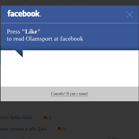
и, укрепит веру и станет поводом для радости.
адежд!
Press
"Like"
Ссылка :
to read Olamsport at facebook
ter
есь данной новостью
Спасибо! Я уже с вами!
иналу Кубка мира
0
ером турнира в Абу-Даби
0