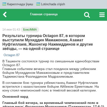
Кириллчада ўқиш
Lotinchada o'qish
Главная страница
14 июн 01:43
Бокс/ММА
Результаты турнира Octagon 87, в котором
выступили Мухиддин Мамажонов, Азамат
Нуфтиллаев, Жахонгир Нажмиддинов и другие
звёзды, — на одной странице
Octagon 87
В Ташкенте состоялся турнир по смешанным единоборствам
Octagon 87.
Главным событием вечера стал поединок между узбекским
бойцом Мухиддином Мамажоновым и представителем
Таджикистана Фазлиддином Мадрахимовым.
В соглавном бою турнира узбекистанец Азамат Нуфтиллаев
встретился с казахстанским бойцом Айбеком Ерметовым. На
кону стоял чемпионский пояс в тяжёлой весовой категории.
Основной кард
Главный бой вечера, з
а временный чемпионский пояс в
лёгком весе:
Фазлиддин Мадрахимов (Таджикистан, 17-6-1)