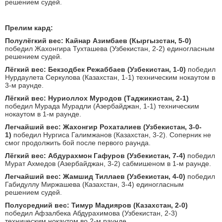
решением судей.
Прелим кард:
Полулёгкий вес:
Кайнар Азимбаев (Кыргызстан, 5-0)
победил Жахонгира Тухташева (Узбекистан, 2-2) единогласным
решением судей.
Лёгкий вес:
Бекзодбек Режаббаев (Узбекистан, 1-0)
победил
Нурдаулета Серкулова (Казахстан, 1-1) техническим нокаутом в
3-м раунде.
Лёгкий вес:
Нуриоллох Муродов (Таджикистан, 2-1)
победил Мурада Мурадли (Азербайджан, 1-1) техническим
нокаутом в 1-м раунде.
Легчайший вес:
Жахонгир Рохаталиев (Узбекистан, 3-0-
1)
победил Нургиса Галимжанов (Казахстан, 3-2). Соперник не
смог продолжить бой после первого раунда.
Лёгкий вес:
Абдурахмон Гафуров (Узбекистан, 7-4)
победил
Мурат Ахмедов (Азербайджан, 3-2) сабмишеном в 1-м раунде.
Легчайший вес:
Жамшид Тиллаев (Узбекистан, 4-0)
победил
Габидуллу Миржашева (Казахстан, 3-4) единогласным
решением судей.
Полусредний вес:
Тимур Мадияров (Казахстан, 2-0)
победил Афзалбека Абдурахимова (Узбекистан, 2-3)
техническим нокаутом во 2-м раунде.