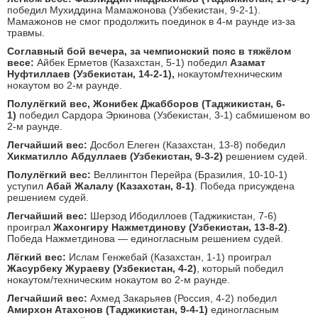
победил Мухиддина Мамажонова (Узбекистан, 9-2-1).
Мамажонов не смог продолжить поединок в 4-м раунде из-за
травмы.
Соглавный бой вечера, з
а чемпионский пояс в тяжёлом
весе:
Айбек Ерметов (Казахстан, 5-1) победил
Азамат
Нуфтиллаев (Узбекистан, 14-2-1),
нокаутом
/
техническим
нокаутом во 2-м раунде.
Полулёгкий вес,
Жонибек Джабборов (Таджикистан, 6-
1)
победил Сардора Эркинова (Узбекистан, 3-1) сабмишеном во
2-м раунде.
Легчайший вес:
Досбол Елеген (Казахстан, 13-8) победил
Хикматилло Абдуллаев (Узбекистан, 9-3-2)
решением судей.
Полулёгкий вес:
Веллингтон Перейра (Бразилия, 10-10-1)
уступил
Абай Жалалу (Казахстан, 8-1)
. Победа присуждена
решением судей.
Легчайший вес:
Шерзод Ибодиллоев (Таджикистан, 7-6)
проиграл
Жахонгиру Нажметдинову (Узбекистан, 13-8-2)
.
Победа Нажметдинова — единогласным решением судей.
Лёгкий вес:
Ислам Генжебай (Казахстан, 1-1) проиграл
Жасурбеку Жураеву (Узбекистан, 4-2)
, который победил
нокаутом/техническим нокаутом во 2-м раунде.
Легчайший вес:
Ахмед Закарьяев (Россия, 4-2) победил
Амирхон Атахонов (Таджикистан, 9-4-1)
единогласным