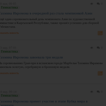
8 мая, 09:05
0
Гимнастика
Тахмина Икромова в очередной раз стала чемпионкой Азии
Ещё один соревновательный день чемпионата Азии по художественной
гимнастике в Кыргызской Республике, также прошёл успешно для сборной
Узбекистана.
оказать новость
3 мар, 07:01
0
Гимнастика
Тахмина Икромова завоевала три медали
На соревнованиях Гран-при в испанском городе Марбелья Тахмина Икрамова
завоевала золотую, серебряную и бронзовую медали.
оказать новость
4 мар, 09:14
0
Гимнастика
Тахмина Икромова примет участие в этапе Кубка мира в
Ташкенте