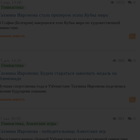
5 апр, 13:08
1053
0
Гимнастика
Тахмина Икромова стала призером этапа Кубка мира
В Софии (Болгария) завершился этап Кубка мира по художественной
гимнастике.
оказать новость
5 дек, 14:26
666
0
Гимнастика
Тахмина Икромова: Будем стараться завоевать медаль на
Олимпиаде
Лучшая спортсменка года в Узбекистане Тахмина Икромова поделилась
своими будущими планами.
оказать новость
7 окт, 20:05
981
0
Гимнастика, Азиатские игры
Тахмина Икромова - победительница Азиатских игр
Представительница сборной Узбекистана по художественной гимнастике