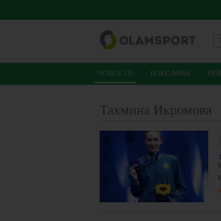
НОВОСТИ
БОКС/ММА
РЕ
Тахмина Икромова
1
п