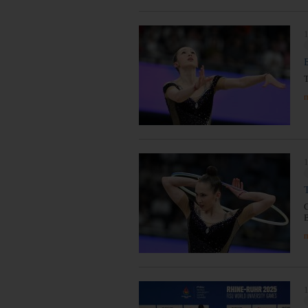
1
п
1
п
1