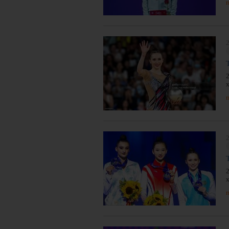
п
2
п
п