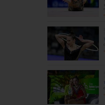
п
2
п
2
п