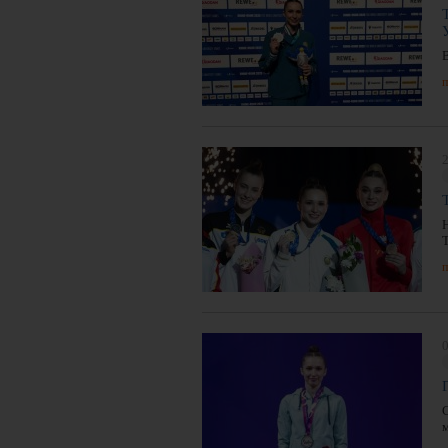
п
2
п
0