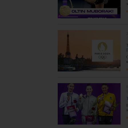
з
п
2
п
0
п