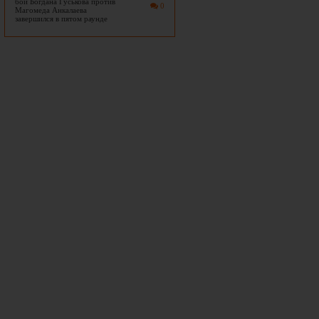
бой Богдана Гуськова против
0
Магомеда Анкалаева
завершился в пятом раунде