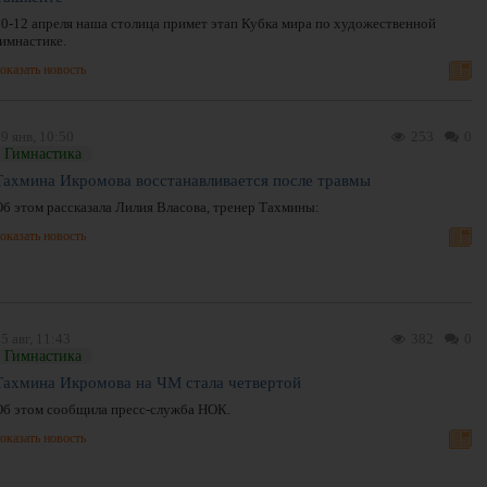
10-12 апреля наша столица примет этап Кубка мира по художественной
гимнастике.
оказать новость
9 янв, 10:50
253
0
Гимнастика
Тахмина Икромова восстанавливается после травмы
Об этом рассказала Лилия Власова, тренер Тахмины:
оказать новость
5 авг, 11:43
382
0
Гимнастика
Тахмина Икромова на ЧМ стала четвертой
Об этом сообщила пресс-служба НОК.
оказать новость