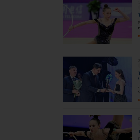
1
п
2
п
0