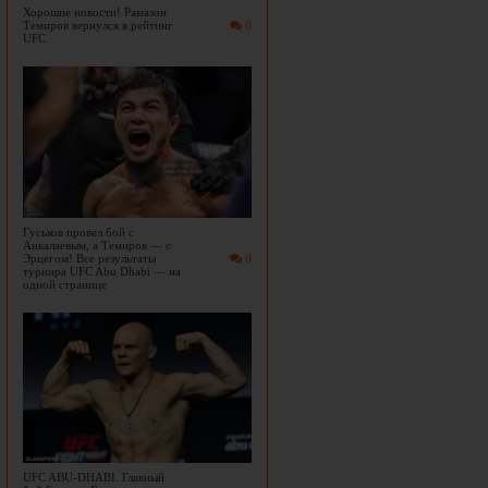
Хорошие новости! Рамазон
Темиров вернулся в рейтинг
0
UFC
Гуськов провел бой с
Анкалаевым, а Темиров — с
Эрцегом! Все результаты
0
турнира UFC Abu Dhabi — на
одной странице
UFC ABU-DHABI. Главный