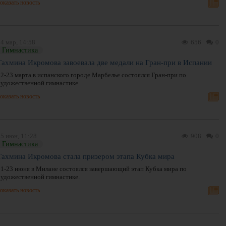
оказать новость
4 мар, 14:58
656
0
Гимнастика
Тахмина Икромова завоевала две медали на Гран-при в Испании
22-23 марта в испанского городе Марбелье состоялся Гран-при по
художественной гимнастике.
оказать новость
25 июн, 11:28
908
0
Гимнастика
Тахмина Икромова стала призером этапа Кубка мира
21-23 июня в Милане состоялся завершающий этап Кубка мира по
художественной гимнастике.
оказать новость