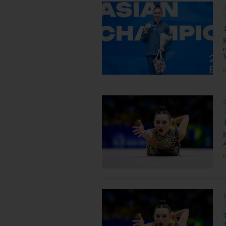
2
п
2
п
1