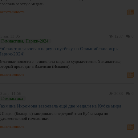
авоевала золотую медаль.
оказать новость
5 авг, 13:05
1237
0
Гимнастика, Париж-2024
Узбекистан завоевал первую путёвку на Олимпийские игры
Париж-2024!
Отличные новости с чемпионата мира по художественной гимнастике,
который проходит в Валенсии (Испания).
оказать новость
3 апр, 11:56
2033
0
Гимнастика
Тахмина Икромова завоевала ещё две медали на Кубке мира
В Софии (Болгария) завершился очередной этап Кубка мира по
художественной гимнастике.
оказать новость