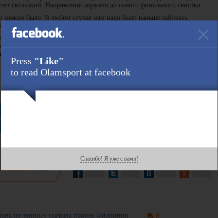
 счет скользкий. Напряжение держало до самого финального свистка.
что можно было. В любом случае нам надо было раньше забивать,
ы такая валидольная концовка.
атчи бывают. Вспомним «Зенит» – «Сибирь», ЦСКА – «Химки»,
 забивать – тогда и играть проще. Как бы то ни было, трудовая и
ал Семак.
Press
"Like"
to read Olamsport at facebook
Ссылка :
egram
Спасибо! Я уже с вами!
есь данной новостью
стана по теннису сыграла против Филиппин
0