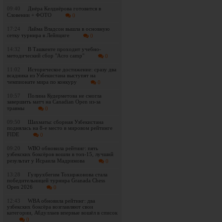
09:40
Диёра Келдиёрова готовится в
Словении + ФОТО
0
17:24
Лайма Владсон вышла в основную
сетку турнира в Лейпциге
0
14:32
В Ташкенте проходит учебно-
методический сбор "Acro camp"
0
11:02
Историческое достижение: сразу два
всадника из Узбекистана выступят на
чемпионате мира по конкуру
0
10:57
Полина Кудерметова не смогла
завершить матч на Canadian Open из-за
травмы
0
09:50
Шахматы: сборная Узбекистана
поднялась на 8-е место в мировом рейтинге
FIDE
0
09:20
WBO обновила рейтинг: пять
узбекских боксёров вошли в топ-15, лучший
результат у Исраила Мадримова
0
13:28
Гулрухбегим Тохиржонова стала
победительницей турнира Granada Chess
Open 2026
0
12:43
WBA обновила рейтинг: два
узбекских боксёра возглавляют свои
категории, Абдуллаев впервые вошёл в список
0