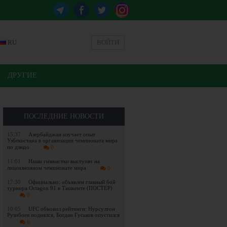
RU
ВОЙТИ
ДРУГИЕ
ПОСЛЕДНИЕ НОВОСТИ
15:37
Азербайджан изучает опыт
Узбекистана в организации чемпионата мира
по дзюдо
0
11:01
Наши гимнастки выступят на
лицензионном чемпионате мира
0
17:30
Официально: объявлен главный бой
турнира Octagon 91 в Ташкенте (ПОСТЕР)
0
10:05
UFC обновил рейтинги: Нурсултон
Рузибоев поднялся, Богдан Гуськов опустился
0