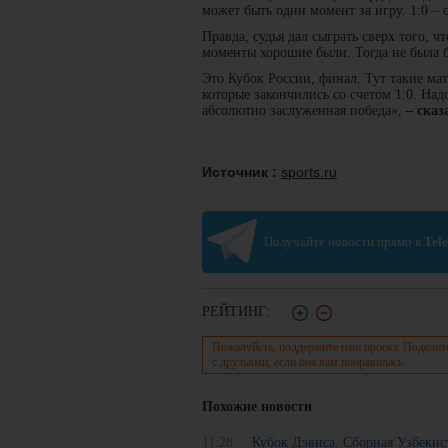
может быть один момент за игру. 1:0 –
Правда, судья дал сыграть сверх того, 
моменты хорошие были. Тогда не была б
Это Кубок России, финал. Тут такие м
которые закончились со счетом 1:0. Надо
абсолютно заслуженная победа»,
– сказ
Источник :
sports.ru
Получайте новости прямо в
Tel
РЕЙТИНГ:
Пожалуйста, поддержите наш проект. Поделит
с друзьями, если она вам понравилась.
Похожие новости
11:28
Кубок Дэвиса. Сборная Узбеки