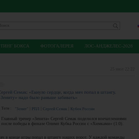
ЙТИНГ БОКСА
ФОТОГАЛЕРЕЯ
ЛОС-АНДЖЕЛЕС-2028
25 июл 22:22
Сергей Семак: «Екнуло сердце, когда мяч попал в штангу.
«Зениту» надо было раньше забивать»
Теги :
"Зенит"
РПЛ
Сергей Семак
Кубок России
Главный тренер «Зенита» Сергей Семак поделился впечатлениями
после победы в финале Олимп Кубка России с «Химками» (1:0).
 мяч в конце игры попал в штангу наших ворот. У каждой команды