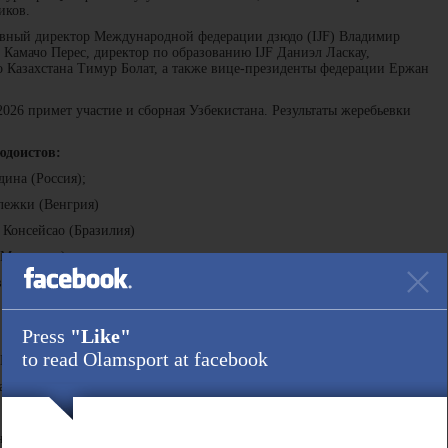
иков.
ивный директор Международной федерации дзюдо (IJF) Владимир
л Камачо Перес, директор по образованию IJF Даниэл Ласкау,
о Казахстана Тимур Болат, а также вице-президенты федерации Ержан
2026 примет участие и сборная Узбекистана. Результаты жеребьевки
юдоистов:
дина (Россия);
ележки (Венгрия)
 Консейсао (Бразилия)
(Монголия);
анна Сантос (Бразилия).
Press
"Like"
to read Olamsport at facebook
 Гаюбов (Таджикистан)
аяр Баттогтох (Монголия)
 (Германия)
 Сзабо (Венгрия);