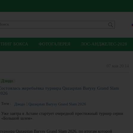
ЙТИНГ БОКСА
ФОТОГАЛЕРЕЯ
ЛОС-АНДЖЕЛЕС-2028
07 мая 20:14
Дзюдо
Состоялась жеребьёвка турнира Qazaqstan Barysy Grand Slam
2026
Теги :
Дзюдо
Qazaqstan Barysy Grand Slam 2026
Уже завтра в Астане стартует очередной престижный турнир серии
«Большой шлем».
урнира Qazaqstan Barysy Grand Slam 2026, по итогам которой