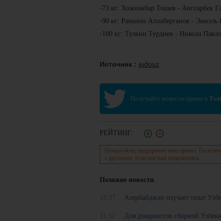
-73 кг: Хожиакбар Тошев - Ангсарбек Г
-90 кг: Рамазон Аллаберганов - Эниэль
-100 кг: Тулкин Турдиев - Никола Павл
Источник :
judouz
Получайте новости прямо в
Twit
РЕЙТИНГ:
Пожалуйста, поддержите наш проект. Поделит
с друзьями, если она вам понравилась.
Похожие новости
15:37
Азербайджан изучает опыт Узб
11:32
Для дзюдоистов сборной Узбек