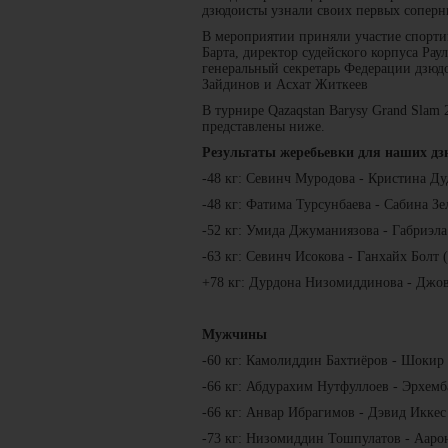
дзюдоисты узнали своих первых соперн
В мероприятии приняли участие спорт
Барта, директор судейского корпуса Рау
генеральный секретарь Федерации дзюд
Зайдинов и Асхат Житкеев
В турнире Qazaqstan Barysy Grand Slam 
представлены ниже.
Результаты жеребьевки для наших дз
-48 кг: Севинч Муродова - Кристина Ду
-48 кг: Фатима Турсунбаева - Сабина З
-52 кг: Умида Джуманиязова - Габриэла
-63 кг: Севинч Исокова - Ганхайх Болт 
+78 кг: Дурдона Низомиддинова - Джов
Мужчины
-60 кг: Камолиддин Бахтиёров - Шокир
-66 кг: Абдурахим Нутфуллоев - Эрхемб
-66 кг: Анвар Ибрагимов - Дэвид Иккес
-73 кг: Низомиддин Тошпулатов - Аарон