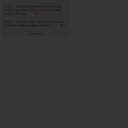
12:35
Сборная Узбекистана по конному
спорту проводит учебно-тренировочные
сборы в Польше
0
08:29
Canadian Open. Камилла Рахимова
уверенно обыграла Винус Уильямс
0
еще новости