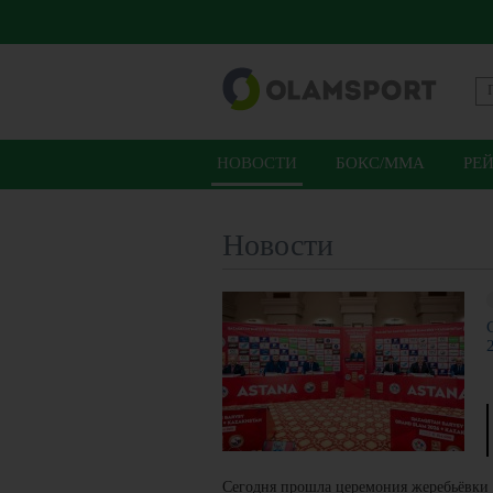
НОВОСТИ
БОКС/ММА
РЕ
Новости
Сегодня прошла церемония жеребьёвки т