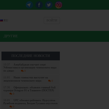
RU
ВОЙТИ
ДРУГИЕ
ПОСЛЕДНИЕ НОВОСТИ
15:37
Азербайджан изучает опыт
Узбекистана в организации чемпионата мира
по дзюдо
0
11:01
Наши гимнастки выступят на
лицензионном чемпионате мира
0
17:30
Официально: объявлен главный бой
турнира Octagon 91 в Ташкенте (ПОСТЕР)
0
10:05
UFC обновил рейтинги: Нурсултон
Рузибоев поднялся, Богдан Гуськов опустился
0