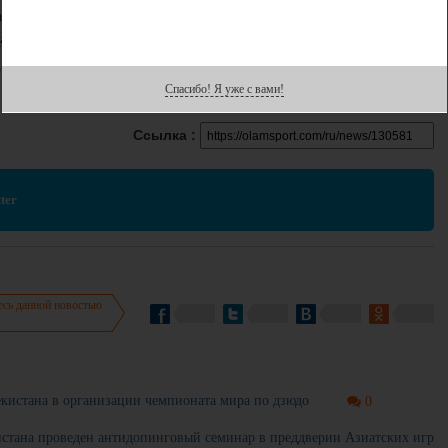
айнуллин (Казахстан)
 Кароли (Франция)
овсики (Македония).
Спасибо! Я уже с вами!
Ссылка :
ter
есь данной новостью
екистана в организации чемпионата мира по дзюдо
0
истана проведен антидопинговый семинар в преддверии Азиатских игр