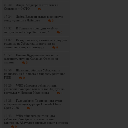
09:40
Диёра Келдиёрова готовится в
Словении + ФОТО
0
17:24
Лайма Владсон вышла в основную
сетку турнира в Лейпциге
0
14:32
В Ташкенте проходит учебно-
методический сбор "Acro camp"
0
11:02
Историческое достижение: сразу два
всадника из Узбекистана выступят на
чемпионате мира по конкуру
0
10:57
Полина Кудерметова не смогла
завершить матч на Canadian Open из-за
травмы
0
09:50
Шахматы: сборная Узбекистана
поднялась на 8-е место в мировом рейтинге
FIDE
0
09:20
WBO обновила рейтинг: пять
узбекских боксёров вошли в топ-15, лучший
результат у Исраила Мадримова
0
13:28
Гулрухбегим Тохиржонова стала
победительницей турнира Granada Chess
Open 2026
0
12:43
WBA обновила рейтинг: два
узбекских боксёра возглавляют свои
категории, Абдуллаев впервые вошёл в список
0