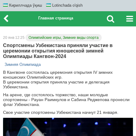
Кириллчада ўқиш
Lotinchada o'qish
Главная страница
20 янв 12:25
Олимпийские игры, Зимние виды спорта
Спортсмены Узбекистана приняли участие в
церемонии открытия юношеской зимней
Олимпиады Кангвон-2024
Зимняя Олимпиада
В Кангвоне состоялась церемония открытия IV зимних
юношеских Олимпийских игр.
В церемонии открытия приняла участие и делегация
Узбекистана.
На арене, где состоялось торжество, наши молодые
спортсмены - Рауан Раимкулов и Сабина Реджепова пронесли
флаг Узбекистана.
Свое участие спортсмены Узбекистана начнут 21 января.