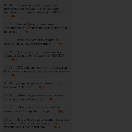
08:10
Узбекский сумоист одержал
историческую победу над соперником,
который почти втрое тяжелее (ВИДЕО)
0
15:37
Азербайджан изучает опыт
Узбекистана в организации чемпионата мира
по дзюдо
0
11:01
Наши гимнастки выступят на
лицензионном чемпионате мира
0
17:30
Официально: объявлен главный бой
турнира Octagon 91 в Ташкенте (ПОСТЕР)
0
10:05
UFC обновил рейтинги: Нурсултон
Рузибоев поднялся, Богдан Гуськов опустился
0
09:40
Диёра Келдиёрова готовится в
Словении + ФОТО
0
17:24
Лайма Владсон вышла в основную
сетку турнира в Лейпциге
0
14:32
В Ташкенте проходит учебно-
методический сбор "Acro camp"
0
11:02
Историческое достижение: сразу два
всадника из Узбекистана выступят на
чемпионате мира по конкуру
0