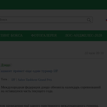
ЙТИНГ БОКСА
ФОТОГАЛЕРЕЯ
ЛОС-АНДЖЕЛЕС-2028
10 июн 09:10
Дзюдо
Ташкент примет еще один турнир IJF
Теги :
IJF
Saber Tashkent Grand Prix
Международная федерация дзюдо обновила календарь соревнований
на оставшуюся часть текущего года.
стом проведения ещё одного престижного международного турнира.