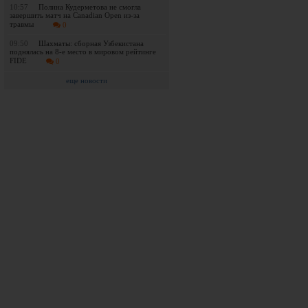
10:57
Полина Кудерметова не смогла
завершить матч на Canadian Open из-за
травмы
0
09:50
Шахматы: сборная Узбекистана
поднялась на 8-е место в мировом рейтинге
FIDE
0
еще новости