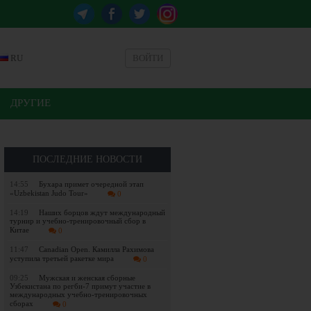
RU
ВОЙТИ
ДРУГИЕ
ПОСЛЕДНИЕ НОВОСТИ
14:55
Бухара примет очередной этап
«Uzbekistan Judo Tour»
0
14:19
Наших борцов ждут международный
турнир и учебно-тренировочный сбор в
Китае
0
11:47
Canadian Open. Камилла Рахимова
уступила третьей ракетке мира
0
09:25
Мужская и женская сборные
Узбекистана по регби-7 примут участие в
международных учебно-тренировочных
сборах
0