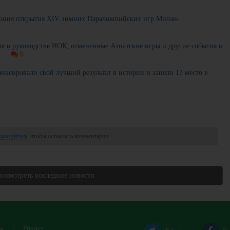
мония открытия XIV зимних Паралимпийских игр Милан-
я в руководстве НОК, отмененные Азиатские игры и другие события в
0
ксировали свой лучший результат в истории и заняли 13 место в
оризуйтесь
, чтобы оставлять комментарии
посмотреть последние новости
ы
|
Privacy