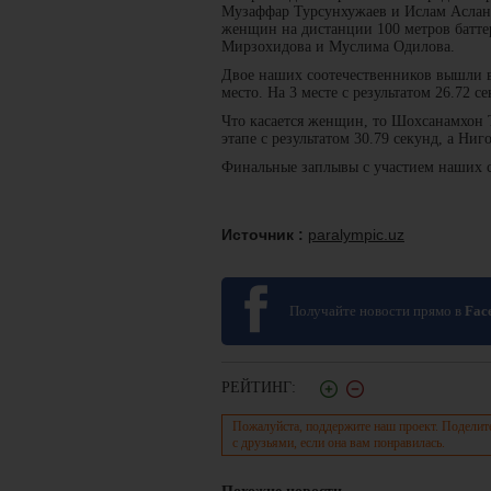
Музаффар Турсунхужаев и Ислам Асланов
женщин на дистанции 100 метров батте
Мирзохидова и Муслима Одилова.
Двое наших соотечественников вышли в 
место. На 3 месте с результатом 26.72
Что касается женщин, то Шохсанамхон Т
этапе с результатом 30.79 секунд, а Н
Финальные заплывы с участием наших со
Источник :
paralympic.uz
Получайте новости прямо в
Fac
РЕЙТИНГ:
Пожалуйста, поддержите наш проект. Поделит
с друзьями, если она вам понравилась.