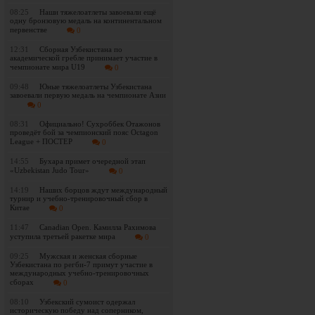
08:25
Наши тяжелоатлеты завоевали ещё
одну бронзовую медаль на континентальном
первенстве
0
12:31
Сборная Узбекистана по
академической гребле принимает участие в
чемпионате мира U19
0
09:48
Юные тяжелоатлеты Узбекистана
завоевали первую медаль на чемпионате Азии
0
08:31
Официально! Сухроббек Отажонов
проведёт бой за чемпионский пояс Octagon
League + ПОСТЕР
0
14:55
Бухара примет очередной этап
«Uzbekistan Judo Tour»
0
14:19
Наших борцов ждут международный
турнир и учебно-тренировочный сбор в
Китае
0
11:47
Canadian Open. Камилла Рахимова
уступила третьей ракетке мира
0
09:25
Мужская и женская сборные
Узбекистана по регби-7 примут участие в
международных учебно-тренировочных
сборах
0
08:10
Узбекский сумоист одержал
историческую победу над соперником,