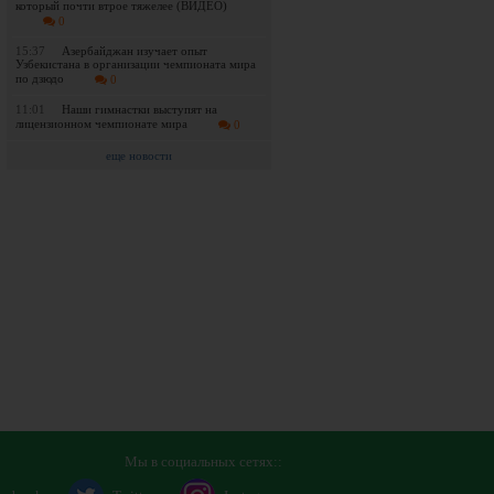
который почти втрое тяжелее (ВИДЕО)
0
15:37
Азербайджан изучает опыт
Узбекистана в организации чемпионата мира
по дзюдо
0
11:01
Наши гимнастки выступят на
лицензионном чемпионате мира
0
еще новости
Мы в социальных сетях::