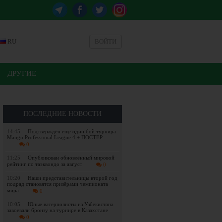
RU
ВОЙТИ
ДРУГИЕ
ПОСЛЕДНИЕ НОВОСТИ
14:45
Подтверждён ещё один бой турнира
Mangu Professional League 4 + ПОСТЕР
0
11:25
Опубликован обновлённый мировой
рейтинг по таэквондо за август
0
10:20
Наши представительницы второй год
подряд становятся призёрами чемпионата
мира
0
10:05
Юные ватерполисты из Узбекистана
завоевали бронзу на турнире в Казахстане
0