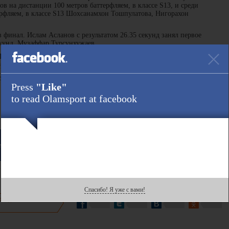
 на дистанции 100 метров баттерфляем, в классе S13, и среди
рфляем, в классе S13 Шохсанамхон Тошпулатова, Нигорахон
финал. Ислам Асланов с результатом 26.35 секунд занял первое
 секунд Музаффар Турсунхужаев.
ошпулатова завоевала путевку в финал, заняв 1 место в отборочном
игорахон Мирзохидова и Муслима Одилова завершили свое участие.
отечественников по ташкентскому времени начнутся сегодня в 15:32.
Press
"Like"
to read Olamsport at facebook
Ссылка :
ebook
Спасибо! Я уже с вами!
есь данной новостью