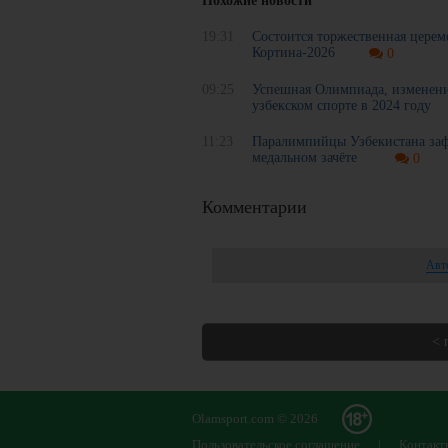
Похожие новости
19:31
Состоится торжественная цере
Кортина-2026
0
09:25
Успешная Олимпиада, изменени
узбекском спорте в 2024 году
11:23
Паралимпийцы Узбекистана зафи
медальном зачёте
0
Комментарии
Авт
< 
Olamsport.com © 2026
Пользовательское соглашение
|
Контакт