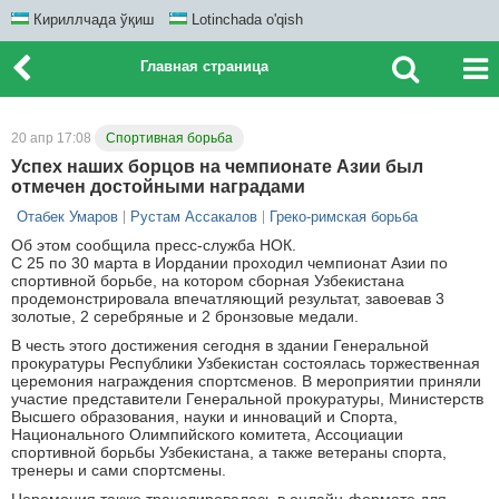
Кириллчада ўқиш
Lotinchada o'qish
Главная страница
20 апр 17:08
Спортивная борьба
Успех наших борцов на чемпионате Азии был
отмечен достойными наградами
Отабек Умаров
Рустам Ассакалов
Греко-римская борьба
Об этом сообщила пресс-служба НОК.
С 25 по 30 марта в Иордании проходил чемпионат Азии по
спортивной борьбе, на котором сборная Узбекистана
продемонстрировала впечатляющий результат, завоевав 3
золотые, 2 серебряные и 2 бронзовые медали.
В честь этого достижения сегодня в здании Генеральной
прокуратуры Республики Узбекистан состоялась торжественная
церемония награждения спортсменов. В мероприятии приняли
участие представители Генеральной прокуратуры, Министерств
Высшего образования, науки и инноваций и Спорта,
Национального Олимпийского комитета, Ассоциации
спортивной борьбы Узбекистана, а также ветераны спорта,
тренеры и сами спортсмены.