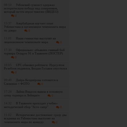
08:10
Узбекский сумоист одержал
историческую победу над соперником,
который почти втрое тяжелее (ВИДЕО)
0
15:37
Азербайджан изучает опыт
Узбекистана в организации чемпионата мира
по дзюдо
0
11:01
Наши гимнастки выступят на
лицензионном чемпионате мира
0
17:30
Официально: объявлен главный бой
турнира Octagon 91 в Ташкенте (ПОСТЕР)
0
10:05
UFC обновил рейтинги: Нурсултон
Рузибоев поднялся, Богдан Гуськов опустился
0
09:40
Диёра Келдиёрова готовится в
Словении + ФОТО
0
17:24
Лайма Владсон вышла в основную
сетку турнира в Лейпциге
0
14:32
В Ташкенте проходит учебно-
методический сбор "Acro camp"
0
11:02
Историческое достижение: сразу два
всадника из Узбекистана выступят на
чемпионате мира по конкуру
0