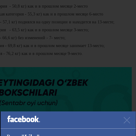
ия - 50,8 кг) как и в прошлом месяце 2-место
я категория - 55,3 кг) как и в прошлом месяце 6-место
- 57,1 кг) поднялся на одну позиции и находится на 13-месте;
ия - 63,5 кг) как и в прошлом месяце 3-место;
 66,6 кг) без изменений - 7- место;
я - 69,8 кг) как и в прошлом месяце занимает 13-место;
 - 76,2 кг) как и в прошлом месяце 9-место.