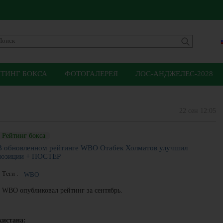
ЙТИНГ БОКСА
ФОТОГАЛЕРЕЯ
ЛОС-АНДЖЕЛЕС-2028
22 сен 12:05
Рейтинг бокса
В обновленном рейтинге WBО Отабек Холматов улучшил
позиции + ПОСТEР
Теги :
WBО
WBО опубликовал рейтинг за сентябрь.
кистана: