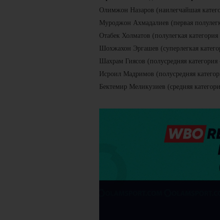
Олимжон Назаров (наилегчайшая категор
Муроджон Ахмадалиев (первая полулегка
Отабек Холматов (полулегкая категория 
Шохжахон Эргашев (суперлегкая категор
Шахрам Гиясов (полусредняя категория -
Исроил Мадримов (полусредняя категори
Бектемир Меликузиев (средняя категория