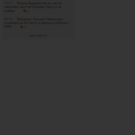
10:57
Полина Кудерметова не смогла
завершить матч на Canadian Open из-за
травмы
0
09:50
Шахматы: сборная Узбекистана
поднялась на 8-е место в мировом рейтинге
FIDE
0
еще новости