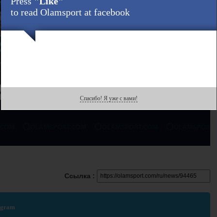
Press
"Like"
to read Olamsport at facebook
Спасибо! Я уже с вами!
Ссылка :
egram