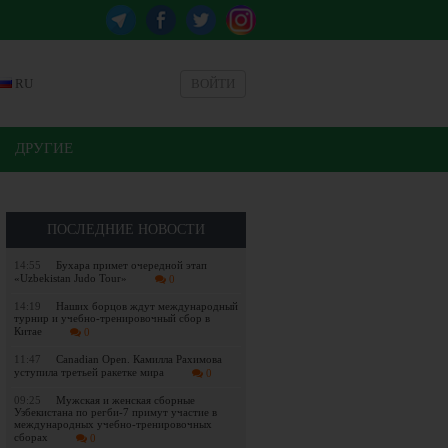
RU
ВОЙТИ
ДРУГИЕ
ПОСЛЕДНИЕ НОВОСТИ
14:55
Бухара примет очередной этап
«Uzbekistan Judo Tour»
0
14:19
Наших борцов ждут международный
турнир и учебно-тренировочный сбор в
Китае
0
11:47
Canadian Open. Камилла Рахимова
уступила третьей ракетке мира
0
09:25
Мужская и женская сборные
Узбекистана по регби-7 примут участие в
международных учебно-тренировочных
сборах
0