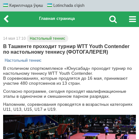
Кириллчада ўқиш
Lotinchada o'qish
Главная страница
14 мая 17:10
Настольный теннис
В Ташкенте проходит турнир WTT Youth Contender
по настольному теннису (ФОТОГАЛЕРЕЯ)
Настольный теннис
В столичном спорткомплексе «Юнусабад» проходит турнир по
настольному теннису WTT Youth Contender.
В соревнованиях, которые продлятся до 16 мая, принимают
участие 480 спортсменов из 13 стран.
Согласно программе, сегодня проходят квалификационные
этапы в одиночном и смешанном парном разрядах.
Напомним, соревнования проводятся в возрастных категориях
U11, U13, U15, U17 и U19.