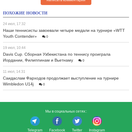
ПОХОЖИЕ НОВОСТИ
24 июл, 17:32
Наши теннисисты завоевали четыре медали на турнире «WTT
Youth Contender»
0
19 июл, 10:44
Davis Cup. Сборная Узбекистана по теннису проиграла
Иордании, Филиппинам и Вьетнаму
0
11 июл, 14:31
Саидаслам Фарходов продолжает выступление на турнире
Wimbledon U14j
0
Мы в социальных сетях::
Telegram
Facebook
Twitter
Instagram