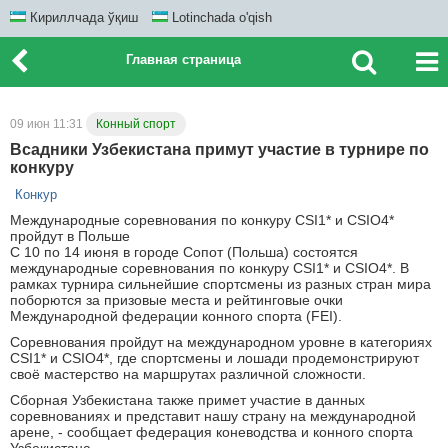
Кириллчада ўқиш
Lotinchada o'qish
Главная страница
09 июн 11:31
Конный спорт
Всадники Узбекистана примут участие в турнире по
конкуру
Конкур
Международные соревнования по конкуру CSI1* и CSIO4*
пройдут в Польше
С 10 по 14 июня в городе Сопот (Польша) состоятся
международные соревнования по конкуру CSI1* и CSIO4*. В
рамках турнира сильнейшие спортсмены из разных стран мира
поборются за призовые места и рейтинговые очки
Международной федерации конного спорта (FEI).
Соревнования пройдут на международном уровне в категориях
CSI1* и CSIO4*, где спортсмены и лошади продемонстрируют
своё мастерство на маршрутах различной сложности.
Сборная Узбекистана также примет участие в данных
соревнованиях и представит нашу страну на международной
арене, - сообщает федерация коневодства и конного спорта