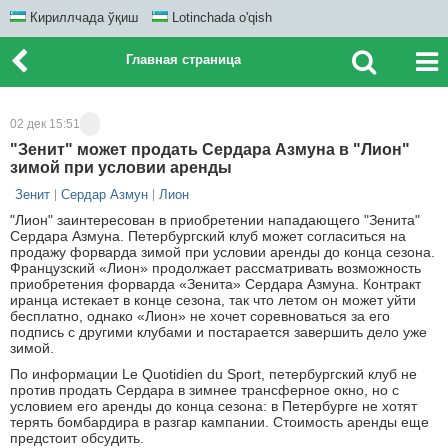
Кириллчада ўқиш
Lotinchada o'qish
Главная страница
02 дек 15:51
"Зенит" может продать Сердара Азмуна в "Лион"
зимой при условии аренды
Зенит
Сердар Азмун
Лион
"Лион" заинтересован в приобретении нападающего "Зенита"
Сердара Азмуна. Петербургский клуб может согласиться на
продажу форварда зимой при условии аренды до конца сезона.
Французский «Лион» продолжает рассматривать возможность
приобретения форварда «Зенита» Сердара Азмуна. Контракт
иранца истекает в конце сезона, так что летом он может уйти
бесплатно, однако «Лион» не хочет соревноваться за его
подпись с другими клубами и постарается завершить дело уже
зимой.
По информации Le Quotidien du Sport, петербургский клуб не
против продать Сердара в зимнее трансферное окно, но с
условием его аренды до конца сезона: в Петербурге не хотят
терять бомбардира в разгар кампании. Стоимость аренды еще
предстоит обсудить.