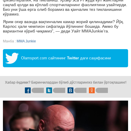
физиотерапия, на тикланиш. Ҳозир эса PI жуда кўп жангларни
сақлаб қолди ва кўплаб спортчиларнинг фаолиятини узайтирди.
Биз уни ўша ерга олиб борамиз ва қанчалик тез тикланишини
кўрамиз.
Ярим оғир вазнда вақтинчалик камар жорий қилинадими? Йўқ.
Карлос ҳали чемпион сифатида йўлининг бошида. Аммо бу
вариантни кўриб чиқамиз", — деди Уайт MMAJunkie’га.
Манба :
MMA Junkie
Olamsport.com сайтининг
Twitter
даги саҳифасини
кузатинг!
Хабар ёқдими? Биринчилардан бўлиб дўстларингиз билан ўртоқлашинг!