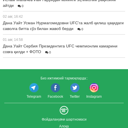
айтди
0
02 авг, 16:42
Дана Уайт Усман Нурмагомедовни UFC'га жалб қилиш ҳақидаги
саволга битта сўз билан жавоб берди
0
01 авг, 14:58
Дана Уайт Сербия Президентига UFC чемпионлик камарини
совға қилди + ФОТО
0
Биз ижтимоий тармоқларда::
Telegram
Facebook
Twitter
Instagram
Фойдаланувчи шартномаси
Алоқа