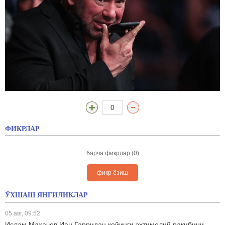
0
ФИКРЛАР
барча фикрлар (0)
фикр ёзиш
ЎХШАШ ЯНГИЛИКЛАР
05 авг, 09:52
Ислам Махачев Иан Гарридан кейинги эҳтимолий рақибини