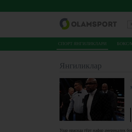
СПОРТ ЯНГИЛИКЛАРИ
БОКС/
Янгиликлар
Улар орасида тўрт нафар америкалик б