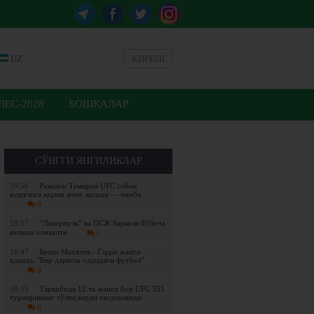
UZ
КИРИШ
ЕС-2028
БОШҚАЛАР
СЎНГГИ ЯНГИЛИКЛАР
19:56
Рамазон Темиров UFC собиқ
юлдузига қарши жанг қилади — манба
0
19:17
“Ливерпуль” ва ПСЖ Барколя бўйича
келиша олмаяпти
0
18:47
Брэди Махачев - Гэрри жанги
ҳақида: "Бир дарвоза олдидаги футбол"
0
18:13
Таркибида 12 та жанги бор UFC 331
турнирининг тўлиқ карди тасдиқланди
0