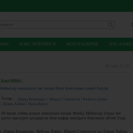
ММА
БОКС РЕЙТИНГИ
ФОТОГАЛЕРЕЯ
ЛОС-АНЖЕЛ
06 июл 11:32
Бокс/ММА
Мейвезер амалдаги энг яхши беш боксчини санаб берди
Теглар :
Дэвид Бенавидес
Шакур Стивенсон
Кейшон Дэвис
Девин Хейни
Наоя Иноуэ
49 ёшли собиқ жаҳон чемпиони кичик Флойд Мейвезер ўзида энг
катта таассурот қолдирган беш нафар амалдаги боксчини айтиб ўтди.
ор: Дэвид Бенавидес, Кейсон Дэвис, Шакур Стивенсон ва Дэвин Хейни.