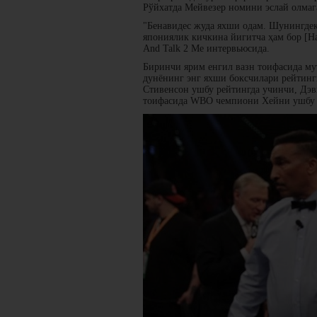
Рўйхатда Мейвезер номини эслай олмаг
"Бенавидес жуда яхши одам. Шунингдек
япониялик кичкина йигитча ҳам бор [На
And Talk 2 Ме интервьюсида.
Биринчи ярим енгил вазн тоифасида му
дунёнинг энг яхши боксчилари рейтин
Стивенсон ушбу рейтингда учинчи, Дэв
тоифасида WBO чемпиони Хейни ушбу р