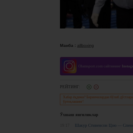
Манба :
allboxing
Olamsport.com сайтининг
Insta
РЕЙТИНГ:
Хабар ёқдими? Биринчилардан бўлиб дўстлари
ўртоқлашинг!
Ўхшаш янгиликлар
19:17
Шакур Стивенсон Цзю — Спенс 