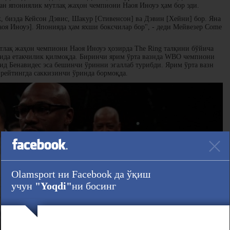
ан япониялик мутлақ жаҳон чемпиони Наоя Иноуэ ҳам бор эди.
, бизда Кейсон Дэвис, Шакур [Стивенсон] ва Дэвин [Хейни] бор. Яна
оя Иноуэ]. Японияда ҳам яхши боксчилар бор", - деди Мейвезер Come
тлақ жаҳон чемпиони Наоя Иноуэ ҳозирда The Ring талқини бўйича
гида етакчилик қилмоқда. Биринчи ярим ўрта вазнда WBO чемпиони
ид Бенавидес эса бешинчи ўринни эгаллаб турибди. Ярим ўрта вазн
ейтингда саккизинчи ўринда бормоқда.
Olamsport ни Facebook да ўқиш
учун
"Yoqdi"
ни босинг