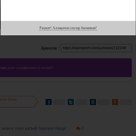
Раҳмат! Аллақачон сизлар биланман!
Ҳавола :
gram
даги саҳифасини кузатинг!
нгиз билан
жанги учун қатъий башорат берди
0