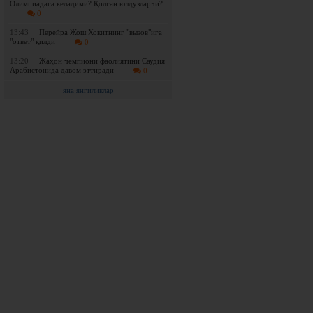
Олимпиадага келадими? Қолган юлдузларчи?
0
13:43
Перейра Жош Хокитнинг "вызов"ига
"ответ" қилди
0
13:20
Жаҳон чемпиони фаолиятини Саудия
Арабистонида давом эттиради
0
яна янгиликлар