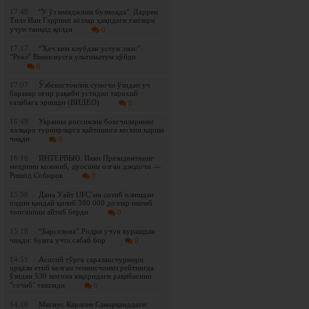
17:48
"У ўз имиджини бузмоқда". Даррен
Тилл Иан Гэррини аёллар ҳақидаги гаплари
учун танқид қилди
0
17:17
“Ҳеч ким клубдан устун эмас”:
“Реал” Винисиусга ультиматум қўйди
0
17:07
Ўзбекистонлик сумочи ўзидан уч
баравар оғир рақиби устидан тарихий
ғалабага эришди (ВИДЕО)
0
16:49
Украина россиялик боксчиларнинг
халқаро турнирларга қайтишига кескин қарши
чиқди
0
16:16
ИНТЕРВЬЮ. Икки Президентнинг
меҳрини қозониб, дуосини олган дзюдочи —
Ришод Собиров
0
15:50
Дана Уайт UFC`ни сотиб олишдан
олдин қандай қилиб 380 000 доллар ишлаб
топганини айтиб берди
0
15:18
“Барселона” Родри учун курашдан
чиқди: бунга учта сабаб бор
0
14:51
Асосий тўрга саралаш турнири
орқали етиб келган теннисчимиз рейтингда
ўзидан 530 поғона юқоридаги рақибасини
"сочиб" ташлади
0
14:16
Магнус Карлсен Самарқанддаги